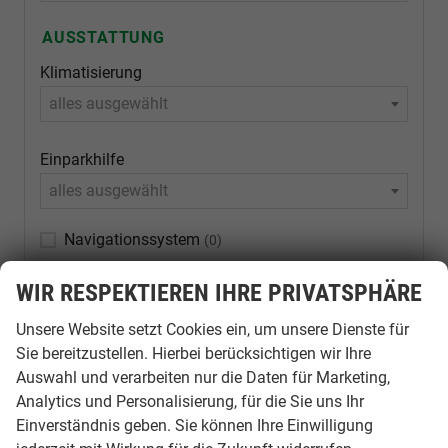
AUSSTATTUNG
Klimatisierung
alles ausgewählt
Einparkhilfe
alles ausgewählt
Navigationssystem
(0)
Bluetooth
(0)
WIR RESPEKTIEREN IHRE PRIVATSPHÄRE
Schiebedach
(0)
Unsere Website setzt Cookies ein, um unsere Dienste für
Sitzheizung
(1)
Sie bereitzustellen. Hierbei berücksichtigen wir Ihre
Auswahl und verarbeiten nur die Daten für Marketing,
LED-Scheinwerfer
(0)
Analytics und Personalisierung, für die Sie uns Ihr
Allradantrieb
(21)
Einverständnis geben. Sie können Ihre Einwilligung