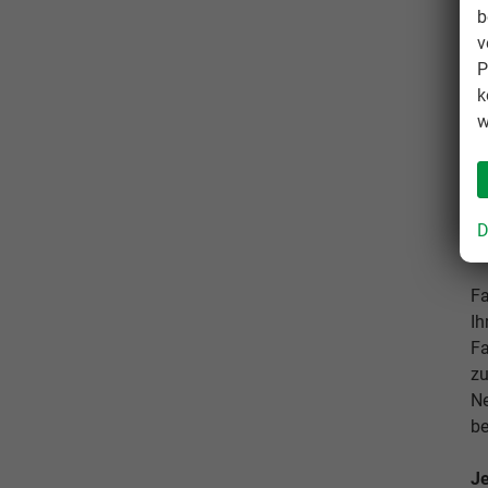
b
v
P
k
w
D
S
Fa
Ih
Fa
zu
Ne
be
Je