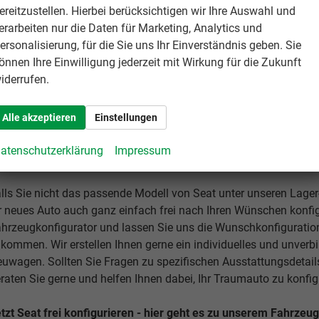
ereitzustellen. Hierbei berücksichtigen wir Ihre Auswahl und
Seat Ateca
erarbeiten nur die Daten für Marketing, Analytics und
ersonalisierung, für die Sie uns Ihr Einverständnis geben. Sie
önnen Ihre Einwilligung jederzeit mit Wirkung für die Zukunft
iderrufen.
Seat Leon ST
Alle akzeptieren
Einstellungen
atenschutzerklärung
Impressum
EAT REIMPORT EU-NEUWAGEN FREI
lls Sie nicht das passende Modell von Seat unter unseren Lage
r neues Auto auch ganz einfach frei nach Ihren Wünschen konfig
hrzeugkonfigurator und lassen Sie uns die Wunschkonfiguration
kommen. Wir erstellen Ihnen gerne ein individuelles und unverb
uwagen. Sollten Sie Fragen zu spezifischen Ausstattungsdetail
raten Sie gerne und helfen Ihnen dabei, Ihr Traumauto zu konfig
tzt Seat frei konfigurieren - hier geht es zu unserem Fahrzeu