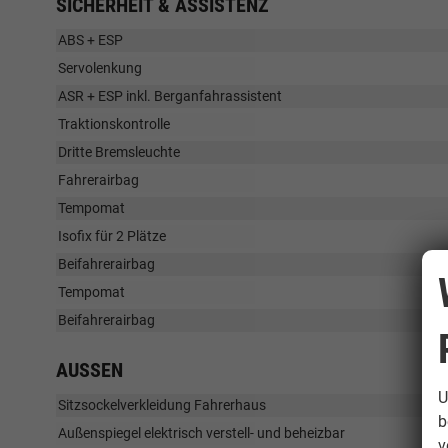
SICHERHEIT & ASSISTENZ
ABS + ESP
Servolenkung
ASR + ESP inkl. Berganfahrassistent
Traktionskontrolle
Dritte Bremsleuchte
Fahrerairbag
Tempomat
Isofix für 2 Plätze
Beifahrerairbag
Tempomat
Beifahrerairbag
AUSSEN
U
Sitzsockelverkleidung Fahrerhaus
b
Außenspiegel elektrisch verstell- und beheizbar
v