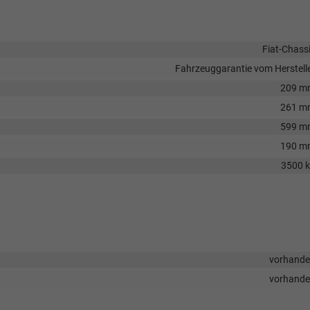
Fiat-Chass
Fahrzeuggarantie vom Herstell
209 m
261 m
599 m
190 m
3500 
vorhand
vorhand