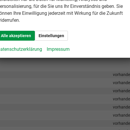
vorhand
ersonalisierung, für die Sie uns Ihr Einverständnis geben. Sie
sektenschutz über der Sitzgruppe
vorhand
önnen Ihre Einwilligung jederzeit mit Wirkung für die Zukunft
iderrufen.
vorhand
ktenschutz über dem Schlafbereich (nicht i. V. mit Aufstelldach)
vorhand
Alle akzeptieren
Einstellungen
ngsrollo und Insektenschutz über Fahrerhaus
vorhand
atenschutzerklärung
Impressum
vorhand
vorhand
vorhand
vorhand
vorhand
vorhand
vorhand
vorhand