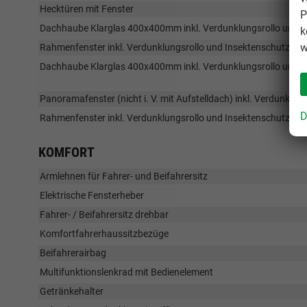
Hecktüren mit Fenster
P
Dachhaube Klarglas 400x400mm inkl. Verdunklungsrollo und In
k
w
Rahmenfenster inkl. Verdunklungsrollo und Insektenschutz
Dachhaube Klarglas 400x400mm inkl. Verdunklungsrollo und Inse
Panoramafenster (nicht i. V. mit Aufstelldach) inkl. Verdunklu
D
Rahmenfenster inkl. Verdunklungsrollo und Insektenschutz
KOMFORT
Armlehnen für Fahrer- und Beifahrersitz
Elektrische Fensterheber
Fahrer- / Beifahrersitz drehbar
Komfortfahrerhaussitzbezüge
Beifahrerairbag
Multifunktionslenkrad mit Bedienelement
Getränkehalter