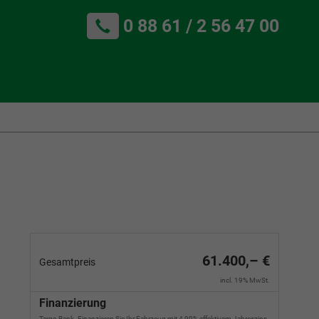
0 88 61 / 2 56 47 00
61.400,– €
Gesamtpreis
incl. 19% MwSt.
Finanzierung
Targo Bank. Finanzieren Sie Ihr Fahrzeug mit 4,99% effektivem Jahreszins.