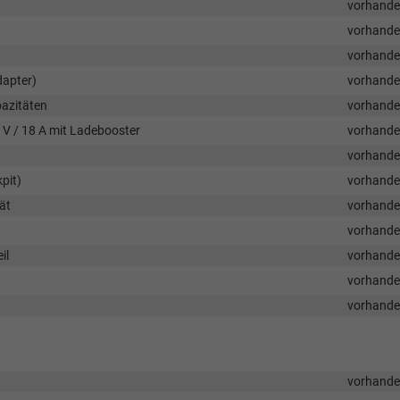
vorhand
vorhand
vorhand
dapter)
vorhand
pazitäten
vorhand
 V / 18 A mit Ladebooster
vorhand
vorhand
pit)
vorhand
ät
vorhand
vorhand
il
vorhand
vorhand
vorhand
vorhand