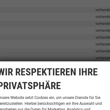
vorhand
vorhand
vorhand
vorhand
vorhand
vorhand
vorhand
vorhand
vorhand
WIR RESPEKTIEREN IHRE
vorhand
vorhand
PRIVATSPHÄRE
nsere Website setzt Cookies ein, um unsere Dienste für Sie
vorhand
ereitzustellen. Hierbei berücksichtigen wir Ihre Auswahl und
vorhand
erarbeiten nur die Daten für Marketing, Analytics und