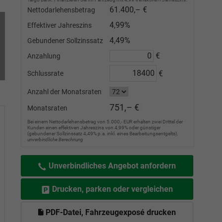
61.400,– €
Nettodarlehensbetrag
4,99%
Effektiver Jahreszins
4,49%
Gebundener Sollzinssatz
€
Anzahlung
€
Schlussrate
Anzahl der Monatsraten
751,– €
Monatsraten
Bei einem Nettodarlehensbetrag von 5.000,- EUR erhalten zwei Drittel der
Kunden einen effektiven Jahreszins von 4,99% oder günstiger
(gebundener Sollzinssatz 4,49% p.a. inkl. eines Bearbeitungsentgelts).
unverbindliche Berechnung
Unverbindliches Angebot anfordern
Drucken, parken oder vergleichen
PDF-Datei, Fahrzeugexposé drucken