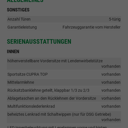
SONSTIGES
Anzahl Türen
5-türig
Garantieleistung
Fahrzeuggarantie vom Hersteller
SERIENAUSSTATTUNGEN
INNEN
höhenverstellbare Vordersitze mit Lendenwirbelstütze
vorhanden
Sportsitze CUPRA TOP
vorhanden
Mittelarmlehne
vorhanden
Rücksitzbanklehne geteilt, klappbar 1/3 zu 2/3
vorhanden
Ablagetaschen an den Rücklehnen der Vordersitze
vorhanden
Multifunktionslederlenkrad
vorhanden
beheiztes Lenkrad mit Schaltwippen (nur für DSG Getriebe)
vorhanden
LED Innenbeleuchtung mit Leselampen vorne und hinten