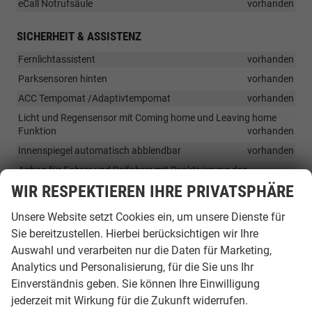
eCall Notrufsäule
vorhanden
SICHERHEIT & ASSISTENZ
Fernlichtassistent
vorhanden
Parksensoren hinten
vorhanden
ACC Tempomat /Adaptivtempomat
vorhanden
Licht und Regensensor mit Coming home und Leaving home
Funktion
vorhanden
Innenspiegel automatisch abblendbar
vorhanden
Airbag für Fahrer und Beifahrer mit Deaktivierung des
Beifahrerairbags
vorhanden
WIR RESPEKTIEREN IHRE PRIVATSPHÄRE
Zentralairbag zwischen Fahrer und Beifahrer
vorhanden
Unsere Website setzt Cookies ein, um unsere Dienste für
Seitenairbags vorne
vorhanden
Sie bereitzustellen. Hierbei berücksichtigen wir Ihre
Kopfairbags vorne und hinten
vorhanden
Auswahl und verarbeiten nur die Daten für Marketing,
Frontassist mit CityBrake Funktion
vorhanden
Analytics und Personalisierung, für die Sie uns Ihr
LaneAssist
vorhanden
Einverständnis geben. Sie können Ihre Einwilligung
jederzeit mit Wirkung für die Zukunft widerrufen.
Müdigkeitserkennung
vorhanden