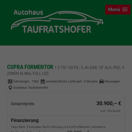
Menü
CUPRA FORMENTOR
1.5 TSI 150 PS ; 5 JH.GAR, 18" ALU, PDC, 3-
ZONEN KLIMA, FULL LED
Fahrzeugnr.:
1962
unverbindliche Lieferzeit:
3 Monate
Neuwagen
Autohaus Taufratshofer
30.900,– €
Gesamtpreis
incl. 19% MwSt.
Finanzierung
Targo Bank. Finanzieren Sie Ihr Fahrzeug mit 4,99% effektivem Jahreszins.