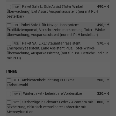
Paket Safe L: Side Assist (Toter Winkel
490,– €
PDH
Überwachung) Exit Assist Ausparkassistent (nur mit PLH
bestellbar)
Paket Safe L für Navigationssystem:
490,– €
PDI
Prediktivtempomat, Verkehrszeichenerkennung, Toter - Winkel-
Überwachung, Ausparkassistent (nur mit PLH bestellbar)
Paket SAFE XL: Stauanfahrassistent,
570,– €
PDN
Emergencyassistent, Lane Assistent Plus, Toter-Winkel-
Überwachung, Ausparkassistent, (nur für DSG Getriebe und nur
mit PLH)
INNEN
Ambientenbeleuchtung PLUS mit
200,– €
PLH
Farbauswahl
Winterpaket - beheizbare Vordersitze
320,– €
WW1
Sitzbezüge in Schwarz Leder / Alcantara mit
800,– €
WTE
Sitzheizung, elektrisch verstellbarer Fahrersitz mit
Memoryfunktion