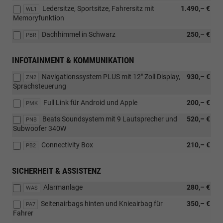
Ledersitze, Sportsitze, Fahrersitz mit
1.490,– €
WL1
Memoryfunktion
Dachhimmel in Schwarz
250,– €
PBR
INFOTAINMENT & KOMMUNIKATION
Navigationssystem PLUS mit 12" Zoll Display,
930,– €
ZN2
Sprachsteuerung
Full Link für Android und Apple
200,– €
PMK
Beats Soundsystem mit 9 Lautsprecher und
520,– €
PNB
Subwoofer 340W
Connectivity Box
210,– €
PB2
SICHERHEIT & ASSISTENZ
Alarmanlage
280,– €
WAS
Seitenairbags hinten und Knieairbag für
350,– €
PA7
Fahrer