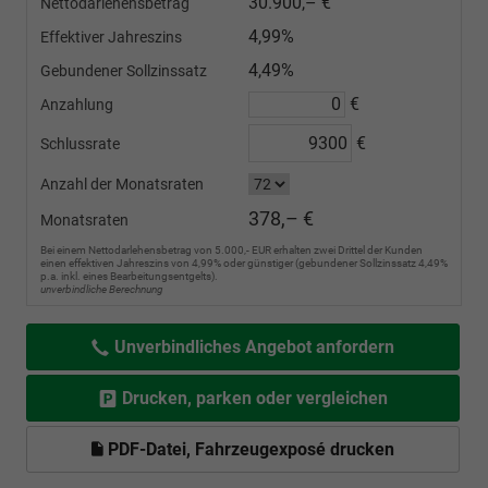
30.900,– €
Nettodarlehensbetrag
4,99%
Effektiver Jahreszins
4,49%
Gebundener Sollzinssatz
€
Anzahlung
€
Schlussrate
Anzahl der Monatsraten
378,– €
Monatsraten
Bei einem Nettodarlehensbetrag von 5.000,- EUR erhalten zwei Drittel der Kunden
einen effektiven Jahreszins von 4,99% oder günstiger (gebundener Sollzinssatz 4,49%
p.a. inkl. eines Bearbeitungsentgelts).
unverbindliche Berechnung
Unverbindliches Angebot anfordern
Drucken, parken oder vergleichen
PDF-Datei, Fahrzeugexposé drucken