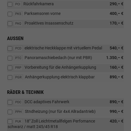
Rückfahrkamera
290,– €
PCI
Parksensoren vorne
400,– €
PK5
Proaktives Insassenschutz
170,– €
PAQ
AUSSEN
elektrische Heckklappe mit virtuellem Pedal
540,– €
PCD
Panoramaschiebedach (nur mit PBR)
1.350,– €
PTC
Vorbereitung für die Anhängerkupplung
160,– €
PRP
Anhängerkupplung elektrisch klappbar
890,– €
PGR
RÄDER & TECHNIK
DCC adaptives Fahrwerk
890,– €
PDC
Stndheizung (nur für 4x4 Allradantrieb)
990,– €
PPH
18" Zoll Leichtmetallfelgen Perfomance
420,– €
PUK
schwarz / matt 245/45 R18