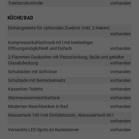
Traktionskontrolle
vorhanden
KÜCHE/BAD
Einhängeleiste für optionales Zuebhör (Inkl. 2 Haken)
vorhanden
Kompressorkühlschrank 69 l mit beidseitiger
Öffnungsmöglichkeit und Eisfach
vorhanden
2-Flammen Gaskocher mit Piezozündung, Spüle und geteilter
Glasabdeckung
vorhanden
Schubladen mit Softclose
vorhanden
Schublade mit Besteckeinsatz
vorhanden
Kassetten-Toilette
vorhanden
Warmwassermischbatterie
vorhanden
Modernes Waschbecken in Bad
vorhanden
Wassertank 100 l mit Einfüllstutzen, Abwassertank 90 l
vorhanden
Versenkte LED-Spots im Badezimmer
vorhanden