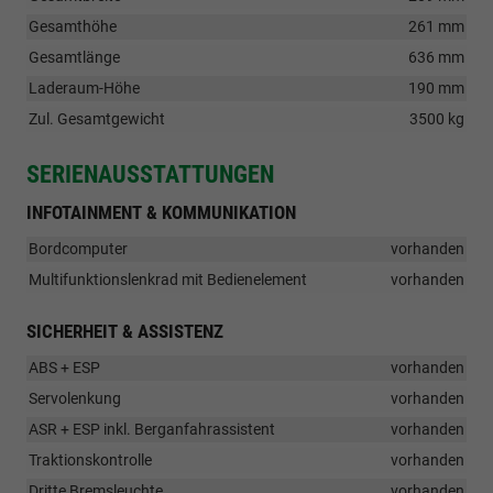
Gesamthöhe
261 mm
Gesamtlänge
636 mm
Laderaum-Höhe
190 mm
Zul. Gesamtgewicht
3500 kg
SERIENAUSSTATTUNGEN
INFOTAINMENT & KOMMUNIKATION
Bordcomputer
vorhanden
Multifunktionslenkrad mit Bedienelement
vorhanden
SICHERHEIT & ASSISTENZ
ABS + ESP
vorhanden
Servolenkung
vorhanden
ASR + ESP inkl. Berganfahrassistent
vorhanden
Traktionskontrolle
vorhanden
Dritte Bremsleuchte
vorhanden