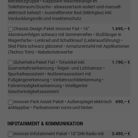
Mittelsitzgruppe • Klappbare Wäschestange im
Toilettenraum/Dusche • abwassertank-isoliert-und-manuell-
elektrisch beheizt • Ausstellfenster Bad (Milchglas) inkl.
Verdunklungsrollo und Insektenschutz
Chassis Design Paket Innovan Fiat • 16"
1.690,– €
Aluminiumfelgen schwarz mit Sommerreifen • Stoßfänger in
Wagenfarbe • Lenkrad und Schaltknauf (Lederausführung) •
Skid Plate schwarz glänzend • Armaturentafel mit Applikationen
(Techno Trim) • Nebelscheinwerfer
Sicherheits-Paket Fiat • Totwinkel inkl.
1.190,– €
Querverkehrserkennung • Regen- und Lichtsensor •
Spurhalteassistent • Notbremsassistent mit
Fußgängererkennung • Verkehrsschilderkennung •
Fahrermüdigkeitserkennung • Intelligenter
Geschwindigkeitsassistent
Innovan Park Assist Paket • Außenspiegel elektrisch
690,– €
anklappbar • Parksensoren vorne und hinten
INFOTAINMENT & KOMMUNIKATION
Innovan Infotainment Paket • 10" DIN Radio mit
3.490,– €