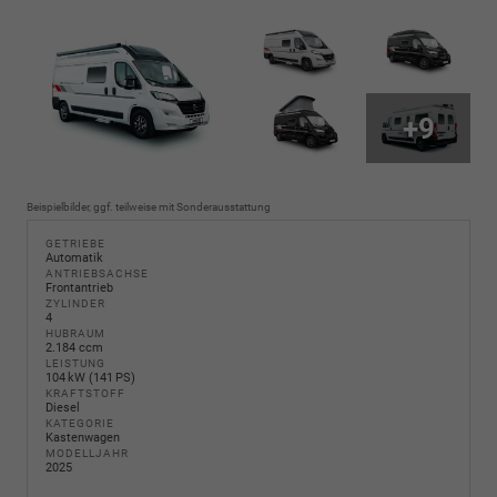
+9
Beispielbilder, ggf. teilweise mit Sonderausstattung
GETRIEBE
Automatik
ANTRIEBSACHSE
Frontantrieb
ZYLINDER
4
HUBRAUM
2.184 ccm
LEISTUNG
104 kW (141 PS)
KRAFTSTOFF
Diesel
KATEGORIE
Kastenwagen
MODELLJAHR
2025