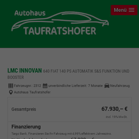
Menü
LMC INNOVAN
640 FIAT 140 PS AUTOMATIK S&S FUNKTION UND
BOOSTER
Fahrzeugnr.:
2312
unverbindliche Lieferzeit:
7 Monate
Neufahrzeug
Autohaus Taufratshofer
67.930,– €
Gesamtpreis
incl. 19% MwSt.
Finanzierung
Targo Bank. Finanzieren Sie Ihr Fahrzeug mit 4,99% effektivem Jahreszins.