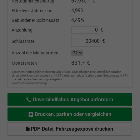
67.930,– €
Nettodarlehensbetrag
4,99%
Effektiver Jahreszins
4,49%
Gebundener Sollzinssatz
€
Anzahlung
€
Schlussrate
Anzahl der Monatsraten
831,– €
Monatsraten
Bei einem Nettodarlehensbetrag von 5.000,- EUR erhalten zwei Drittel der Kunden
einen effektiven Jahreszins von 4,99% oder günstiger (gebundener Sollzinssatz 4,49%
p.a. inkl. eines Bearbeitungsentgelts).
unverbindliche Berechnung
Unverbindliches Angebot anfordern
Drucken, parken oder vergleichen
PDF-Datei, Fahrzeugexposé drucken