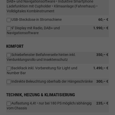
DAB+ und Navigationsoftware • Induktive Smartphone
Ladefunktion mit Cupholder • Klimaanlage (Fahrerhaus) •
Volldigitales Kombiinstrument
USB-Steckdose in Stromschiene
60,– €
9'' Display mit Radio, DAB+ und
1.990,– €
Navigationsoftware
KOMFORT
Schiebefenster Beifahrerseite hinten inkl.
350,– €
Verdunklungsrollo und Insektenschutz
BackRack inkl. Vorbereitung für Light und
1.490,– €
Number Bar
Indirekte Beleuchtung oberhalb der Hängeschränke
300,– €
TECHNIK, HEIZUNG & KLIMATISIERUNG
Auflastung 4,4t • nur bei 180 PS möglich/abhängig
235,– €
vom Chassis