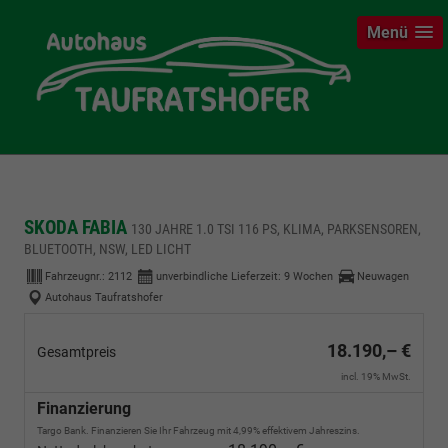
Menü
SKODA FABIA
130 JAHRE 1.0 TSI 116 PS, KLIMA, PARKSENSOREN,
BLUETOOTH, NSW, LED LICHT
Fahrzeugnr.:
2112
unverbindliche Lieferzeit:
9 Wochen
Neuwagen
Autohaus Taufratshofer
18.190,– €
Gesamtpreis
incl. 19% MwSt.
Finanzierung
Targo Bank. Finanzieren Sie Ihr Fahrzeug mit 4,99% effektivem Jahreszins.