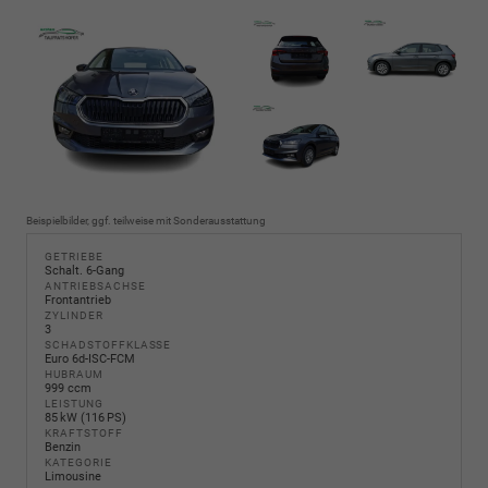
Beispielbilder, ggf. teilweise mit Sonderausstattung
GETRIEBE
Schalt. 6-Gang
ANTRIEBSACHSE
Frontantrieb
ZYLINDER
3
SCHADSTOFFKLASSE
Euro 6d-ISC-FCM
HUBRAUM
999 ccm
LEISTUNG
85 kW (116 PS)
KRAFTSTOFF
Benzin
KATEGORIE
Limousine