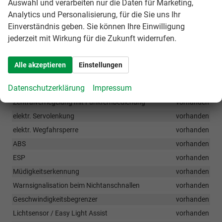
Auswahl und verarbeiten nur die Daten für Marketing,
4 Lautsprecher
vorhanden
Analytics und Personalisierung, für die Sie uns Ihr
e-Call
vorhanden
Einverständnis geben. Sie können Ihre Einwilligung
Verkehrszeichenerkennung
vorhanden
jederzeit mit Wirkung für die Zukunft widerrufen.
Infotainmentsystem mit 8" Zoll Farbdisplay
vorhanden
Alle akzeptieren
Einstellungen
SICHERHEIT & ASSISTENZ
Datenschutzerklärung
Impressum
Seitenairbags mit Kopfairbags
vorhanden
Zentralverriegelung mit Funkfernbedienung
vorhanden
elektr. Servolenkung
vorhanden
elektr. Wegfahrsperre
vorhanden
ABS
vorhanden
ESP
vorhanden
Müdigkeitserkennung
vorhanden
Warnsignalisation beim Nichtanschnallen
vorhanden
Geschwindigkeitsbegrenzer
vorhanden
Lichtsensor / Easy Light Assist
vorhanden