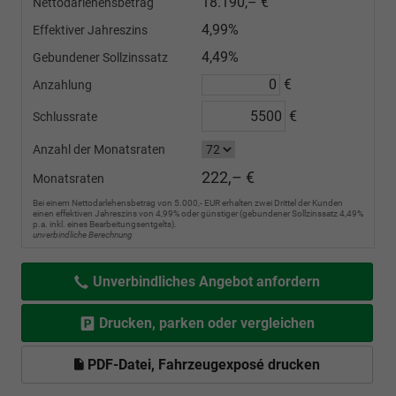
18.190,– €
Nettodarlehensbetrag
4,99%
Effektiver Jahreszins
4,49%
Gebundener Sollzinssatz
€
Anzahlung
€
Schlussrate
Anzahl der Monatsraten
222,– €
Monatsraten
Bei einem Nettodarlehensbetrag von 5.000,- EUR erhalten zwei Drittel der Kunden
einen effektiven Jahreszins von 4,99% oder günstiger (gebundener Sollzinssatz 4,49%
p.a. inkl. eines Bearbeitungsentgelts).
unverbindliche Berechnung
Unverbindliches Angebot anfordern
Drucken, parken oder vergleichen
PDF-Datei, Fahrzeugexposé drucken