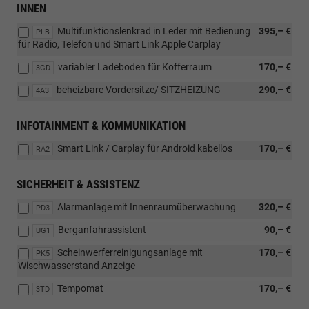
INNEN
Multifunktionslenkrad in Leder mit Bedienung
395,– €
PLB
für Radio, Telefon und Smart Link Apple Carplay
variabler Ladeboden für Kofferraum
170,– €
3GD
beheizbare Vordersitze/ SITZHEIZUNG
290,– €
4A3
INFOTAINMENT & KOMMUNIKATION
Smart Link / Carplay für Android kabellos
170,– €
RA2
SICHERHEIT & ASSISTENZ
Alarmanlage mit Innenraumüberwachung
320,– €
PD3
Berganfahrassistent
90,– €
UG1
Scheinwerferreinigungsanlage mit
170,– €
PK5
Wischwasserstand Anzeige
Tempomat
170,– €
3TD