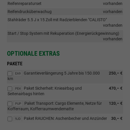
Reifenreparaturset
vorhanden
Reifendrucküberwachug
vorhanden
Stahlräder 5.5 J x 15 Zoll mit Radzierblenden "CALISTO"
vorhanden
Start / Stop System mit Rekuperation (Energierückgewinnung)
vorhanden
OPTIONALE EXTRAS
PAKETE
Garantieverlängerung 5 Jahre bis 150.000
250,– €
EA9
km
Paket Sicherheit: Knieairbag und
470,– €
PE4
Seitenairbags hinten
Paket Transport: Cargo Elemente, Netze für
120,– €
PUP
Kofferraum, Kofferraumwendematte
Paket RAUCHEN: Aschenbecher und Anzünder
30,– €
9JD