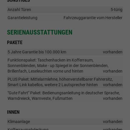
SONSTIGES
Anzahl Türen
5-türig
Garantieleistung
Fahrzeuggarantie vom Hersteller
SERIENAUSSTATTUNGEN
PAKETE
5 Jahre Garantie bis 100.000 km
vorhanden
Funktionspaket: Taschenhacken im Kofferraum,
Sonnenblenden, Make - up Spiegel in der Sonnenblenden,
Brillenfach, Leseleuchten vorne und hinten
vorhanden
PLUS Paket: Mittelarmlehne, höhenverstellbarer Fahrersitz,
Smart Link kabellos, weitere 2 Lautsprecher hinten
vorhanden
"Gute Fahrt" Paket: Bedienungsanleitung in deutscher Sprache,
Warndreieck, Warnveste, Fußmatten
vorhanden
INNEN
Klimaanlage
vorhanden
Kofferraumabdeckung
vorhanden