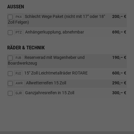
AUSSEN
Schlecht Wege Paket (nicht mit 17" oder 18"
200,– €
PK4
Zoll Felgen)
Anhängerkupplung, abnehmbar
690,– €
PTZ
RÄDER & TECHNIK
Reserverad mit Wagenheber und
190,– €
PJB
Boardwerkzeug
15" Zoll Leichtmetallräder ROTARE
600,– €
PJ2
Allwetterreifen 15 Zoll
290,– €
AWR
Ganzjahresreifen in 15 Zoll
300,– €
GJR