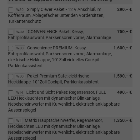
Simply Clever Paket - 12 V Anschluß im
290,– €
WS0
Kofferraum, Ablagefächer unter den Vordersitzen,
Türkantenschutz
CONVENIENCE Paket: Kessy,
750,– €
WJM
Fahrprofilauswahl, Parksensoren vorne, Alarmanlage
Convenience PREMIUM: Kessy,
1.600,– €
WJO
Fahrprofilauswahl, Parksensoren vorne, Alarmanlage,
elektrische Hekklappe, 10" Zoll virtuelles Cockpit,
Parklenkassistent
Paket Premium Safe: elektrische
1.590,– €
WJO
Heckklappe, 10" Zoll Cockpit, Parklenkassistent
Licht und Sicht Paket: Regensensor, FULL
490,– €
WIH
LED Heckleuchten mit dynamischer Blinkanlage,
Nebelscheinwerfer mit Kurvenlicht, elektrisch anklappbare
Aussenspiegel
Matrix Hauptscheinwerfer, Regensensor,
1.350,– €
WII
Heckleuchten LED mit dynamischer Blinkanlage,
Nebelscheinwerfer mit Kurvenlicht, elektrisch anklappbare
Aussenspiegel