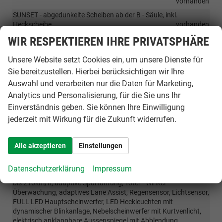
vorhanden
SUNSET - abgedunkelte Scheiben ab der B - Säule, inkl.
Heckscheibe
vorhanden
Aussenspiegelgehäuse und Türgriffe in Wagenfarbe lackiert
WIR RESPEKTIEREN IHRE PRIVATSPHÄRE
vorhanden
Unsere Website setzt Cookies ein, um unsere Dienste für
RÄDER & TECHNIK
Sie bereitzustellen. Hierbei berücksichtigen wir Ihre
Auswahl und verarbeiten nur die Daten für Marketing,
16 Zoll Leichtmetallräder Nyota 6J x 16 Zoll
vorhanden
Analytics und Personalisierung, für die Sie uns Ihr
Reserverad
vorhanden
Einverständnis geben. Sie können Ihre Einwilligung
Scheibenbremsen vorne und hinten
vorhanden
jederzeit mit Wirkung für die Zukunft widerrufen.
OPTIONALE EXTRAS
Alle akzeptieren
Einstellungen
PAKETE
Datenschutzerklärung
Impressum
Paket Drive Plus: ACC - Adaptivtempomat
1.390,– €
PIB
bis 210km/h, adaptive Spurführung, Toter - Winkel -
Überwachung, adaptives Lane Assist, Regensensor, Lichtsensor,
FULL LED Hauptscheinwerfer, LED Heckleuchten mit
dynamischer Blinkanlage, Nebelscheinwerfer mit Kurtvenlicht,
elektrisch anklappbare Aussenspiegel mit Abblendung