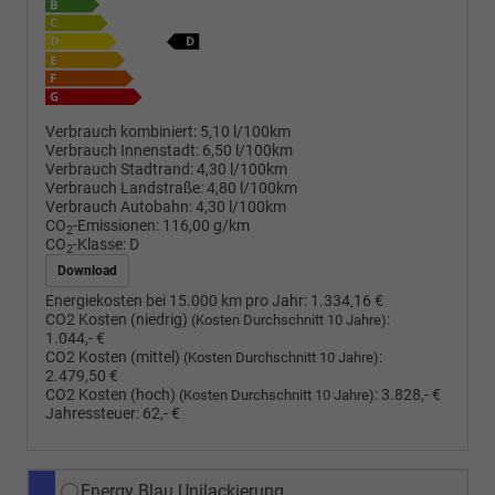
Verbrauch kombiniert:
5,10 l/100km
Verbrauch Innenstadt:
6,50 l/100km
Verbrauch Stadtrand:
4,30 l/100km
Verbrauch Landstraße:
4,80 l/100km
Verbrauch Autobahn:
4,30 l/100km
CO
-Emissionen:
116,00 g/km
2
CO
-Klasse:
D
2
Download
Energiekosten bei 15.000 km pro Jahr:
1.334,16 €
CO2 Kosten (niedrig)
:
(Kosten Durchschnitt 10 Jahre)
1.044,- €
CO2 Kosten (mittel)
:
(Kosten Durchschnitt 10 Jahre)
2.479,50 €
CO2 Kosten (hoch)
:
3.828,- €
(Kosten Durchschnitt 10 Jahre)
Jahressteuer:
62,- €
Energy Blau Unilackierung