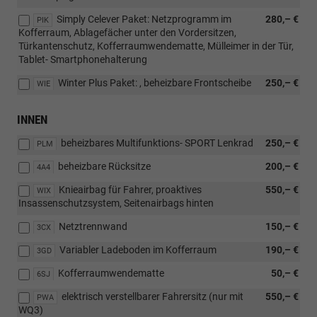
Simply Celever Paket: Netzprogramm im
280,– €
PIK
Kofferraum, Ablagefächer unter den Vordersitzen,
Türkantenschutz, Kofferraumwendematte, Mülleimer in der Tür,
Tablet- Smartphonehalterung
Winter Plus Paket: , beheizbare Frontscheibe
250,– €
WIE
INNEN
beheizbares Multifunktions- SPORT Lenkrad
250,– €
PLM
beheizbare Rücksitze
200,– €
4A4
Knieairbag für Fahrer, proaktives
550,– €
WIX
Insassenschutzsystem, Seitenairbags hinten
Netztrennwand
150,– €
3CX
Variabler Ladeboden im Kofferraum
190,– €
3GD
Kofferraumwendematte
50,– €
6SJ
elektrisch verstellbarer Fahrersitz (nur mit
550,– €
PWA
WQ3)