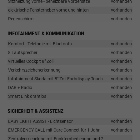
Sitzheizung vorne - beheizbare Vordersitze
vorhanden
elektrische Fensterheber vorne und hinten
vorhanden
Regenschirm
vorhanden
INFOTAINMENT & KOMMUNIKATION
Komfort - Telefonie mit Bluetooth
vorhanden
8 Lautsprecher
vorhanden
virtuelles Cockpit 8" Zoll
vorhanden
Verkehrszeichenerkennung
vorhanden
Infotainment Skoda mit 8" Zoll Farbdisplay Touch
vorhanden
DAB + Radio
vorhanden
Smart Link drahtlos
vorhanden
SICHERHEIT & ASSISTENZ
EASY LIGHT ASSIST - Lichtsensor
vorhanden
EMERGENCY CALL mit Care Connect für 1 Jahr
vorhanden
Zentralverriegelung mit Funkfernbedienung und 2