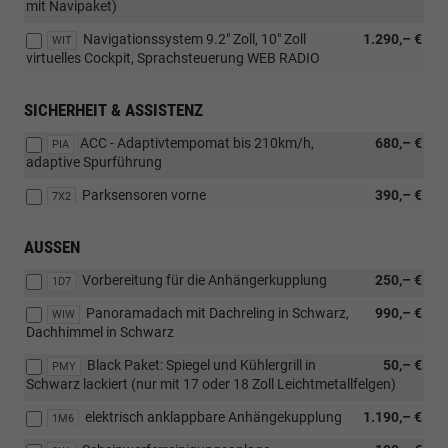
mit Navipaket)
Navigationssystem 9.2" Zoll, 10" Zoll
1.290,– €
WIT
virtuelles Cockpit, Sprachsteuerung WEB RADIO
SICHERHEIT & ASSISTENZ
ACC - Adaptivtempomat bis 210km/h,
680,– €
PIA
adaptive Spurführung
Parksensoren vorne
390,– €
7X2
AUSSEN
Vorbereitung für die Anhängerkupplung
250,– €
1D7
Panoramadach mit Dachreling in Schwarz,
990,– €
WIW
Dachhimmel in Schwarz
Black Paket: Spiegel und Kühlergrill in
50,– €
PMY
Schwarz lackiert (nur mit 17 oder 18 Zoll Leichtmetallfelgen)
elektrisch anklappbare Anhängekupplung
1.190,– €
1M6