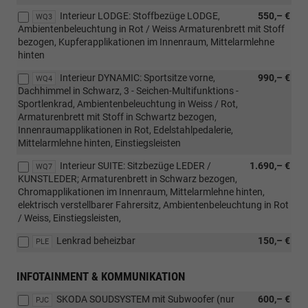
Interieur LODGE: Stoffbezüge LODGE,
550,– €
WQ3
Ambientenbeleuchtung in Rot / Weiss Armaturenbrett mit Stoff
bezogen, Kupferapplikationen im Innenraum, Mittelarmlehne
hinten
Interieur DYNAMIC: Sportsitze vorne,
990,– €
WQ4
Dachhimmel in Schwarz, 3 - Seichen-Multifunktions -
Sportlenkrad, Ambientenbeleuchtung in Weiss / Rot,
Armaturenbrett mit Stoff in Schwartz bezogen,
Innenraumapplikationen in Rot, Edelstahlpedalerie,
Mittelarmlehne hinten, Einstiegsleisten
Interieur SUITE: Sitzbezüge LEDER /
1.690,– €
WQ7
KUNSTLEDER; Armaturenbrett in Schwarz bezogen,
Chromapplikationen im Innenraum, Mittelarmlehne hinten,
elektrisch verstellbarer Fahrersitz, Ambientenbeleuchtung in Rot
/ Weiss, Einstiegsleisten,
Lenkrad beheizbar
150,– €
PLE
INFOTAINMENT & KOMMUNIKATION
SKODA SOUDSYSTEM mit Subwoofer (nur
600,– €
PJC