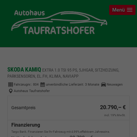
Menü
SKODA KAMIQ
EXTRA 1.0 TSI 95 PS, 5JHGAR, SITZHEIZUNG,
PARKSENSOREN, EL.FH, KLIMA, NAVIAPP
Fahrzeugnr.:
804
unverbindliche Lieferzeit:
3 Monate
Neuwagen
Autohaus Taufratshofer
20.790,– €
Gesamtpreis
incl. 19% MwSt.
Finanzierung
Targo Bank. Finanzieren Sie Ihr Fahrzeug mit 4,99% effektivem Jahreszins.