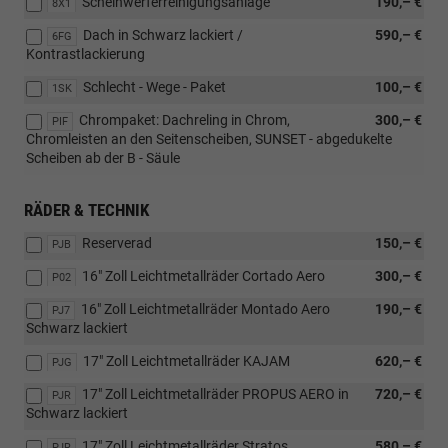
Scheinwerferreinigungsanlage
190,– €
8X1
Dach in Schwarz lackiert /
590,– €
6FG
Kontrastlackierung
Schlecht - Wege - Paket
100,– €
1SK
Chrompaket: Dachreling in Chrom,
300,– €
PIF
Chromleisten an den Seitenscheiben, SUNSET - abgedukelte
Scheiben ab der B - Säule
RÄDER & TECHNIK
Reserverad
150,– €
PJB
16" Zoll Leichtmetallräder Cortado Aero
300,– €
P02
16" Zoll Leichtmetallräder Montado Aero
190,– €
PJ7
Schwarz lackiert
17" Zoll Leichtmetallräder KAJAM
620,– €
PJG
17" Zoll Leichtmetallräder PROPUS AERO in
720,– €
PJR
Schwarz lackiert
17" Zoll Leichtmetallräder Stratos
580,– €
PJR