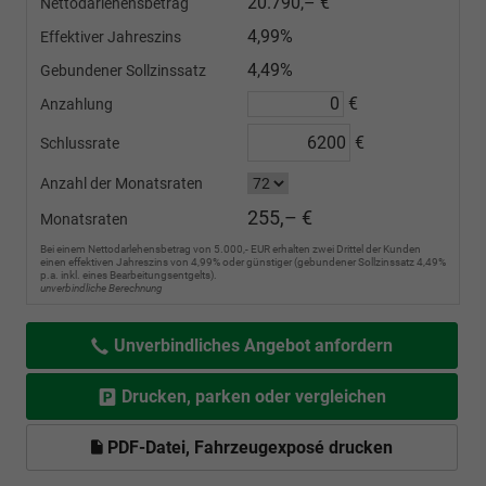
20.790,– €
Nettodarlehensbetrag
4,99%
Effektiver Jahreszins
4,49%
Gebundener Sollzinssatz
€
Anzahlung
€
Schlussrate
Anzahl der Monatsraten
255,– €
Monatsraten
Bei einem Nettodarlehensbetrag von 5.000,- EUR erhalten zwei Drittel der Kunden
einen effektiven Jahreszins von 4,99% oder günstiger (gebundener Sollzinssatz 4,49%
p.a. inkl. eines Bearbeitungsentgelts).
unverbindliche Berechnung
Unverbindliches Angebot anfordern
Drucken, parken oder vergleichen
PDF-Datei, Fahrzeugexposé drucken