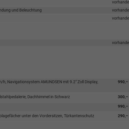
vorhand
endung und Beleuchtung
vorhand
vorhand
vorhand
h, Navigationsystem AMUNDSEN mit 9.2" Zoll Display,
990,–
lstahlpedalerie, Dachhimmel in Schwarz
300,–
990,–
Ablagefächer unter den Vordersitzen, Türkantenschutz
290,–