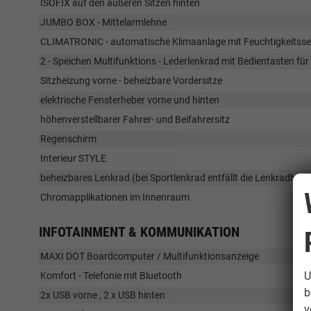
ISOFIX auf den äußeren Sitzen hinten
JUMBO BOX - Mittelarmlehne
CLIMATRONIC - automatische Klimaanlage mit Feuchtigkeitss
2 - Speichen Multifunktions - Lederlenkrad mit Bedientasten für
Sitzheizung vorne - beheizbare Vordersitze
elektrische Fensterheber vorne und hinten
höhenverstellbarer Fahrer- und Beifahrersitz
Regenschirm
Interieur STYLE
beheizbares Lenkrad (bei Sportlenkrad entfällt die Lenkradheiz
Chromapplikationen im Innenraum
INFOTAINMENT & KOMMUNIKATION
MAXI DOT Boardcomputer / Multifunktionsanzeige
U
Komfort - Telefonie mit Bluetooth
b
2x USB vorne , 2 x USB hinten
v