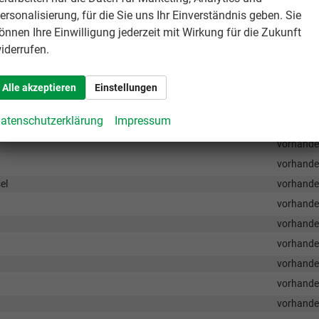
vorhand
ersonalisierung, für die Sie uns Ihr Einverständnis geben. Sie
vorhand
önnen Ihre Einwilligung jederzeit mit Wirkung für die Zukunft
vorhand
iderrufen.
vorhand
vorhand
Alle akzeptieren
Einstellungen
atenschutzerklärung
Impressum
vorhand
vorhand
el
vorhand
vorhand
vorhand
vorhand
vorhand
vorhand
vorhand