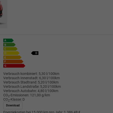
Verbrauch kombiniert:
5,30 l/100km
Verbrauch Innenstadt:
6,30 l/100km
Verbrauch Stadtrand:
5,20 l/100km
Verbrauch Landstraße:
5,20 l/100km
Verbrauch Autobahn:
4,80 l/100km
CO
-Emissionen:
121,00 g/km
2
CO
-Klasse:
D
2
Download
Energiekosten bei 15.000 km pro Jahr:
1.386,48 €