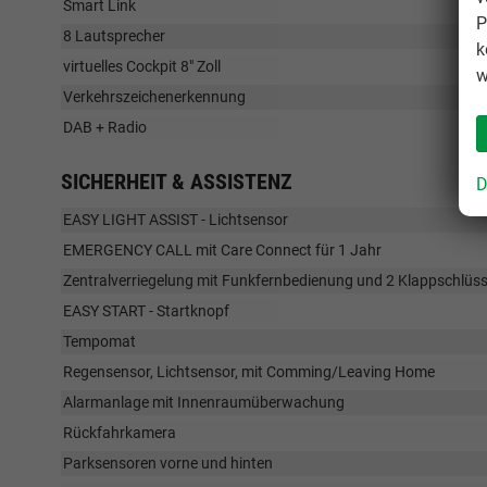
Smart Link
P
8 Lautsprecher
k
virtuelles Cockpit 8" Zoll
w
Verkehrszeichenerkennung
DAB + Radio
SICHERHEIT & ASSISTENZ
D
EASY LIGHT ASSIST - Lichtsensor
EMERGENCY CALL mit Care Connect für 1 Jahr
Zentralverriegelung mit Funkfernbedienung und 2 Klappschlüss
EASY START - Startknopf
Tempomat
Regensensor, Lichtsensor, mit Comming/Leaving Home
Alarmanlage mit Innenraumüberwachung
Rückfahrkamera
Parksensoren vorne und hinten