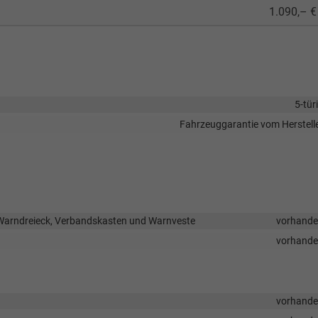
1.090,– €
5-tür
Fahrzeuggarantie vom Herstell
Warndreieck, Verbandskasten und Warnveste
vorhand
vorhand
vorhand