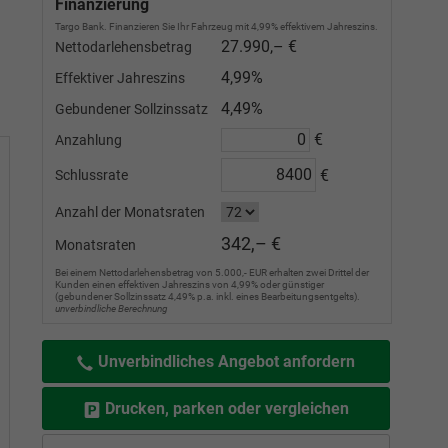
Finanzierung
Targo Bank. Finanzieren Sie Ihr Fahrzeug mit 4,99% effektivem Jahreszins.
27.990,– €
Nettodarlehensbetrag
4,99%
Effektiver Jahreszins
4,49%
Gebundener Sollzinssatz
€
Anzahlung
€
Schlussrate
Anzahl der Monatsraten
342,– €
Monatsraten
Bei einem Nettodarlehensbetrag von 5.000,- EUR erhalten zwei Drittel der
Kunden einen effektiven Jahreszins von 4,99% oder günstiger
(gebundener Sollzinssatz 4,49% p.a. inkl. eines Bearbeitungsentgelts).
unverbindliche Berechnung
Unverbindliches Angebot anfordern
Drucken, parken oder vergleichen