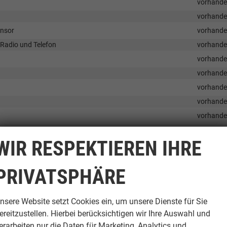
vorhand
vorhand
ensor
vorhand
 Radio und Telefon
vorhand
vorhand
vorhand
vorhand
vorhand
vorhand
ung)
vorhand
WIR RESPEKTIEREN IHRE
vorhand
PRIVATSPHÄRE
vorhand
nsere Website setzt Cookies ein, um unsere Dienste für Sie
vorhand
ereitzustellen. Hierbei berücksichtigen wir Ihre Auswahl und
vorhand
erarbeiten nur die Daten für Marketing, Analytics und