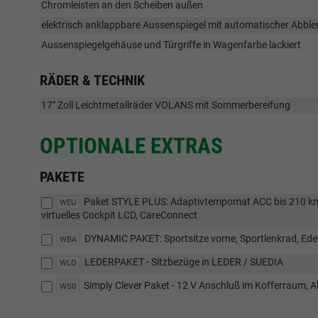
Chromleisten an den Scheiben außen
elektrisch anklappbare Aussenspiegel mit automatischer Abbl
Aussenspiegelgehäuse und Türgriffe in Wagenfarbe lackiert
RÄDER & TECHNIK
17" Zoll Leichtmetallräder VOLANS mit Sommerbereifung
OPTIONALE EXTRAS
PAKETE
Paket STYLE PLUS: Adaptivtempomat ACC bis 210 km/
WEU
virtuelles Cockpit LCD, CareConnect
DYNAMIC PAKET: Sportsitze vorne, Sportlenkrad, Ede
WBA
LEDERPAKET - Sitzbezüge in LEDER / SUEDIA
WLO
Simply Clever Paket - 12 V Anschluß im Kofferraum, 
WS0