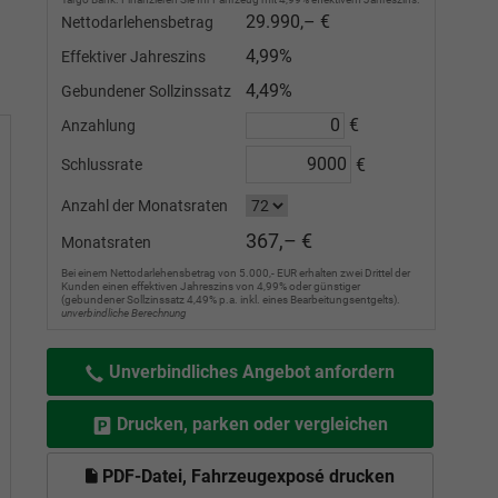
29.990,– €
Nettodarlehensbetrag
4,99%
Effektiver Jahreszins
4,49%
Gebundener Sollzinssatz
€
Anzahlung
€
Schlussrate
Anzahl der Monatsraten
367,– €
Monatsraten
Bei einem Nettodarlehensbetrag von 5.000,- EUR erhalten zwei Drittel der
Kunden einen effektiven Jahreszins von 4,99% oder günstiger
(gebundener Sollzinssatz 4,49% p.a. inkl. eines Bearbeitungsentgelts).
unverbindliche Berechnung
Unverbindliches Angebot anfordern
Drucken, parken oder vergleichen
PDF-Datei, Fahrzeugexposé drucken