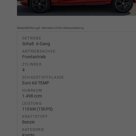
Beispielbilder, ggf. teilweise mit Sonderausstattung
GETRIEBE
Schalt. 6-Gang
ANTRIEBSACHSE
Frontantrieb
ZYLINDER
4
SCHADSTOFFKLASSE
Euro 6d-TEMP
HUBRAUM
1.498 ccm
LEISTUNG
110 kW (150 PS)
KRAFTSTOFF
Benzin
KATEGORIE
Kombi