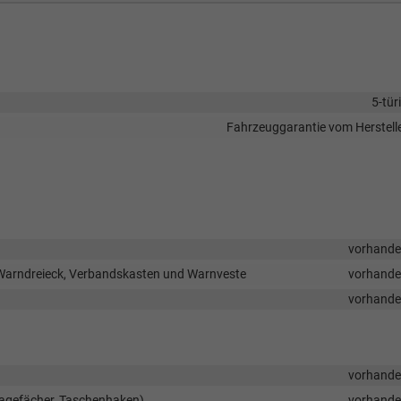
5-tür
Fahrzeuggarantie vom Herstell
vorhand
Warndreieck, Verbandskasten und Warnveste
vorhand
vorhand
vorhand
lagefächer, Taschenhaken)
vorhand