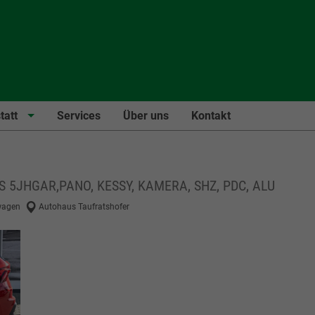
tatt
Services
Über uns
Kontakt
S 5JHGAR,PANO, KESSY, KAMERA, SHZ, PDC, ALU
agen
Autohaus Taufratshofer