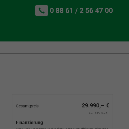
0 88 61 / 2 56 47 00
29.990,– €
Gesamtpreis
incl. 19% MwSt.
Finanzierung
Targo Bank. Finanzieren Sie Ihr Fahrzeug mit 4,99% effektivem Jahreszins.