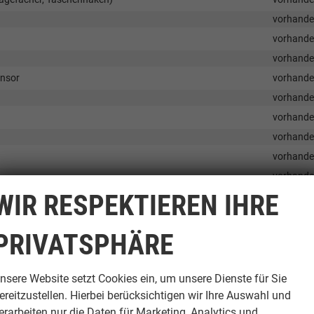
vorhand
vorhand
vorhand
ensor
vorhand
vorhand
vorhand
vorhand
vorhand
vorhand
WIR RESPEKTIEREN IHRE
vorhand
vorhand
PRIVATSPHÄRE
vorhand
vorhand
nsere Website setzt Cookies ein, um unsere Dienste für Sie
ereitzustellen. Hierbei berücksichtigen wir Ihre Auswahl und
erarbeiten nur die Daten für Marketing, Analytics und
vorhand