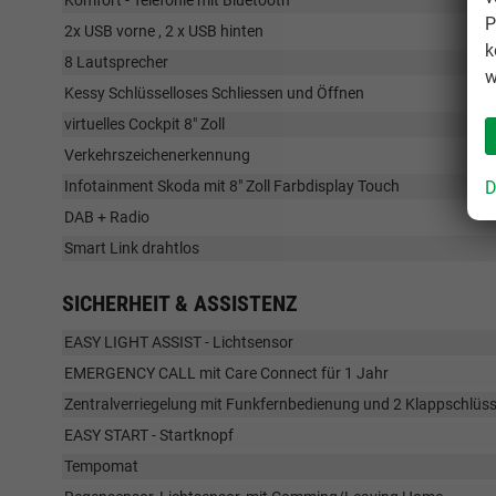
P
2x USB vorne , 2 x USB hinten
k
8 Lautsprecher
w
Kessy Schlüsselloses Schliessen und Öffnen
virtuelles Cockpit 8" Zoll
Verkehrszeichenerkennung
D
Infotainment Skoda mit 8" Zoll Farbdisplay Touch
DAB + Radio
Smart Link drahtlos
SICHERHEIT & ASSISTENZ
EASY LIGHT ASSIST - Lichtsensor
EMERGENCY CALL mit Care Connect für 1 Jahr
Zentralverriegelung mit Funkfernbedienung und 2 Klappschlüss
EASY START - Startknopf
Tempomat