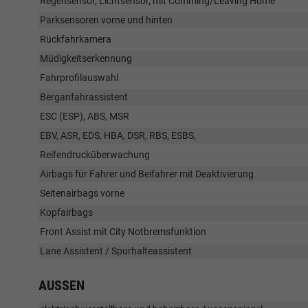
Regensensor, Lichtsensor, mit Comming/Leaving Home
Parksensoren vorne und hinten
Rückfahrkamera
Müdigkeitserkennung
Fahrprofilauswahl
Berganfahrassistent
ESC (ESP), ABS, MSR
EBV, ASR, EDS, HBA, DSR, RBS, ESBS,
Reifendrucküberwachung
Airbags für Fahrer und Beifahrer mit Deaktivierung
Seitenairbags vorne
Kopfairbags
Front Assist mit City Notbremsfunktion
Lane Assistent / Spurhalteassistent
AUSSEN