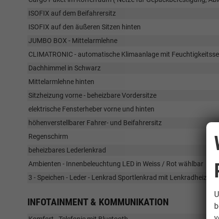
ISOFIX auf dem Beifahrersitz
ISOFIX auf den äußeren Sitzen hinten
JUMBO BOX - Mittelarmlehne
CLIMATRONIC - automatische Klimaanlage mit Feuchtigkeitss
Dachhimmel in Schwarz
Mittelarmlehne hinten
Sitzheizung vorne - beheizbare Vordersitze
elektrische Fensterheber vorne und hinten
höhenverstellbarer Fahrer- und Beifahrersitz
Regenschirm
beheizbares Lederlenkrad
Ambienten - Innenbeleuchtung LED in Weiss / Rot wählbar
3 - Speichen - Leder - Lenkrad Sportlenkrad mit Lenkradheizung
U
INFOTAINMENT & KOMMUNIKATION
b
v
Komfort - Telefonie mit Bluetooth