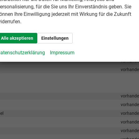
ersonalisierung, für die Sie uns Ihr Einverständnis geben. Sie
vorhand
önnen Ihre Einwilligung jederzeit mit Wirkung für die Zukunft
vorhand
iderrufen.
vorhand
vorhand
Alle akzeptieren
Einstellungen
vorhand
atenschutzerklärung
Impressum
vorhand
vorhand
vorhand
vorhand
vorhand
el
vorhand
vorhand
vorhand