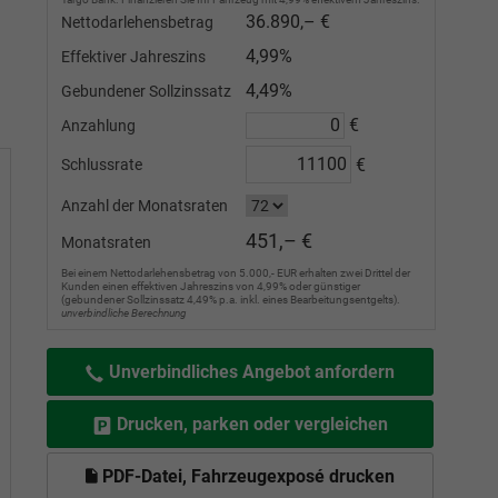
36.890,– €
Nettodarlehensbetrag
4,99%
Effektiver Jahreszins
4,49%
Gebundener Sollzinssatz
€
Anzahlung
€
Schlussrate
Anzahl der Monatsraten
451,– €
Monatsraten
Bei einem Nettodarlehensbetrag von 5.000,- EUR erhalten zwei Drittel der
Kunden einen effektiven Jahreszins von 4,99% oder günstiger
(gebundener Sollzinssatz 4,49% p.a. inkl. eines Bearbeitungsentgelts).
unverbindliche Berechnung
Unverbindliches Angebot anfordern
Drucken, parken oder vergleichen
PDF-Datei, Fahrzeugexposé drucken