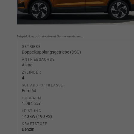
Beispielbilder, ggf. teilweise mit Sonderausstattung
GETRIEBE
Doppelkupplungsgetriebe (DSG)
ANTRIEBSACHSE
Allrad
ZYLINDER
4
SCHADSTOFFKLASSE
Euro 6d
HUBRAUM
1.984 ccm
LEISTUNG
140 kW (190 PS)
KRAFTSTOFF
Benzin