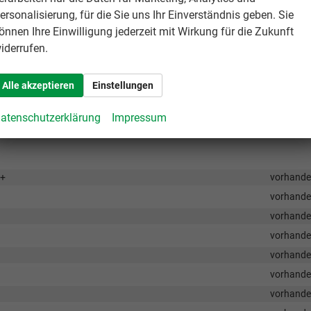
vorhand
ersonalisierung, für die Sie uns Ihr Einverständnis geben. Sie
vorhand
önnen Ihre Einwilligung jederzeit mit Wirkung für die Zukunft
vorhand
iderrufen.
vorhand
vorhand
Alle akzeptieren
Einstellungen
vorhand
atenschutzerklärung
Impressum
vorhand
S+
vorhand
vorhand
vorhand
vorhand
vorhand
vorhand
vorhand