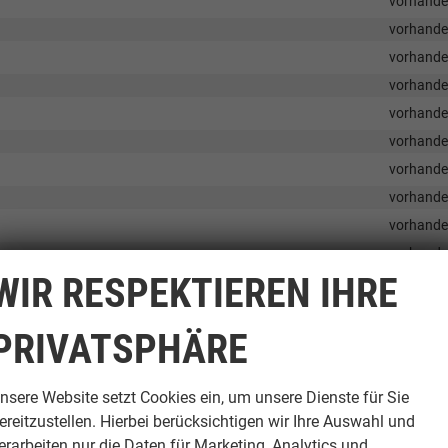
vorhand
vorhand
vorhand
vorhand
vorhand
vorhand
vorhand
vorhand
vorhand
vorhand
WIR RESPEKTIEREN IHRE
vorhand
vorhand
PRIVATSPHÄRE
vorhand
vorhand
nsere Website setzt Cookies ein, um unsere Dienste für Sie
ereitzustellen. Hierbei berücksichtigen wir Ihre Auswahl und
erarbeiten nur die Daten für Marketing, Analytics und