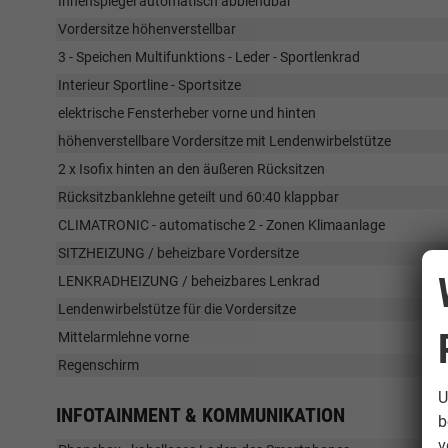
Innenspiegel automatisch abblendbar
Vordersitze höhenverstellbar
3 - Speichen Multifunktions - Leder - Sportlenkrad
Interieur Sportline - Sportsitze
elektrische Fensterheber vorne und hinten
höhenverstellbare Vordersitze mit Lendenwirbelstütze
2 x Isofix hinten an den äußeren Rücksitzen
Rücksitzbanklehne geteilt und 60:40 klappbar
CLIMATRONIC - automatische 2 - Zonen Klimaanlage
SITZHEIZUNG / beheizbare Vordersitze
LENKRADHEIZUNG / beheizbares Lenkrad
Lendenwirbelstütze für die Vordersitze
Mittelarmlehne vorne
Regenschirm
U
INFOTAINMENT & KOMMUNIKATION
b
v