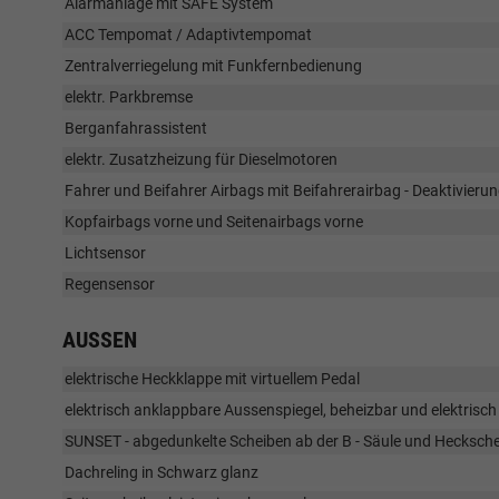
Alarmanlage mit SAFE System
ACC Tempomat / Adaptivtempomat
Zentralverriegelung mit Funkfernbedienung
elektr. Parkbremse
Berganfahrassistent
elektr. Zusatzheizung für Dieselmotoren
Fahrer und Beifahrer Airbags mit Beifahrerairbag - Deaktivieru
Kopfairbags vorne und Seitenairbags vorne
Lichtsensor
Regensensor
AUSSEN
elektrische Heckklappe mit virtuellem Pedal
elektrisch anklappbare Aussenspiegel, beheizbar und elektrisch 
SUNSET - abgedunkelte Scheiben ab der B - Säule und Hecksch
Dachreling in Schwarz glanz