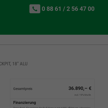
0 88 61 / 2 56 47 00
KPIT, 18" ALU
36.890,– €
Gesamtpreis
incl. 19% MwSt.
Finanzierung
Targo Bank. Finanzieren Sie Ihr Fahrzeug mit 4,99% effektivem Jahreszins.