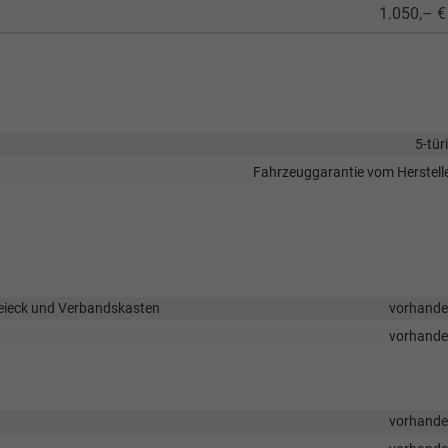
1.050,– €
5-tür
Fahrzeuggarantie vom Herstell
eieck und Verbandskasten
vorhand
vorhand
vorhand