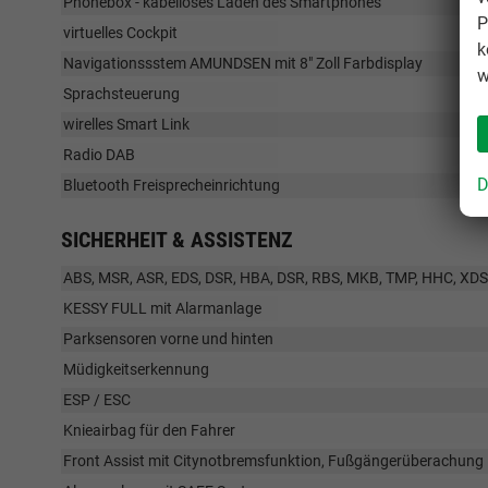
Phonebox - kabelloses Laden des Smartphones
P
virtuelles Cockpit
k
Navigationssstem AMUNDSEN mit 8" Zoll Farbdisplay
w
Sprachsteuerung
wirelles Smart Link
Radio DAB
D
Bluetooth Freisprecheinrichtung
SICHERHEIT & ASSISTENZ
ABS, MSR, ASR, EDS, DSR, HBA, DSR, RBS, MKB, TMP, HHC, XD
KESSY FULL mit Alarmanlage
Parksensoren vorne und hinten
Müdigkeitserkennung
ESP / ESC
Knieairbag für den Fahrer
Front Assist mit Citynotbremsfunktion, Fußgängerüberachung