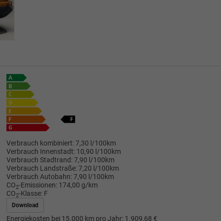
Verbrauch kombiniert:
7,30 l/100km
Verbrauch Innenstadt:
10,90 l/100km
Verbrauch Stadtrand:
7,90 l/100km
Verbrauch Landstraße:
7,20 l/100km
Verbrauch Autobahn:
7,90 l/100km
CO
-Emissionen:
174,00 g/km
2
CO
-Klasse:
F
2
Download
Energiekosten bei 15.000 km pro Jahr:
1.909,68 €