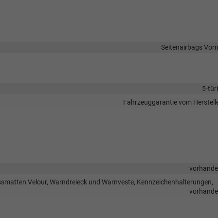
Seitenairbags Vor
5-tür
Fahrzeuggarantie vom Herstell
vorhand
ussmatten Velour, Warndreieck und Warnveste, Kennzeichenhalterungen,
vorhand