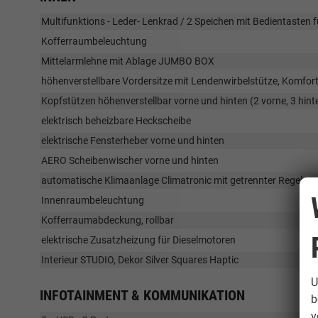
Multifunktions - Leder- Lenkrad / 2 Speichen mit Bedientasten 
Kofferraumbeleuchtung
Mittelarmlehne mit Ablage JUMBO BOX
höhenverstellbare Vordersitze mit Lendenwirbelstütze, Komfort
Kopfstützen höhenverstellbar vorne und hinten (2 vorne, 3 hint
elektrisch beheizbare Heckscheibe
elektrische Fensterheber vorne und hinten
AERO Scheibenwischer vorne und hinten
automatische Klimaanlage Climatronic mit getrennter Regelun
Innenraumbeleuchtung
Kofferraumabdeckung, rollbar
elektrische Zusatzheizung für Dieselmotoren
Interieur STUDIO, Dekor Silver Squares Haptic
U
INFOTAINMENT & KOMMUNIKATION
b
v