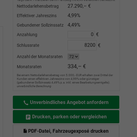
27.290,– €
Nettodarlehensbetrag
4,99%
Effektiver Jahreszins
4,49%
Gebundener Sollzinssatz
€
Anzahlung
€
Schlussrate
Anzahl der Monatsraten
334,– €
Monatsraten
Bei einem Nettodarlehensbetrag von 5.000,- EUR erhalten zwei Drittel der
Kunden einen effektiven Jahreszins von 4,99% oder günstiger
(gebundener Sollzinssatz 4,49% p.a. inkl. eines Bearbeitungsentgelts).
unverbindliche Berechnung
Unverbindliches Angebot anfordern
Drucken, parken oder vergleichen
PDF-Datei, Fahrzeugexposé drucken