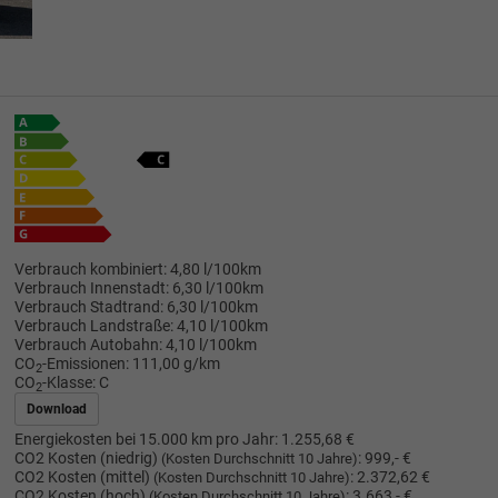
Verbrauch kombiniert:
4,80 l/100km
Verbrauch Innenstadt:
6,30 l/100km
Verbrauch Stadtrand:
6,30 l/100km
Verbrauch Landstraße:
4,10 l/100km
Verbrauch Autobahn:
4,10 l/100km
CO
-Emissionen:
111,00 g/km
2
CO
-Klasse:
C
2
Download
Energiekosten bei 15.000 km pro Jahr:
1.255,68 €
CO2 Kosten (niedrig)
:
999,- €
(Kosten Durchschnitt 10 Jahre)
CO2 Kosten (mittel)
:
2.372,62 €
(Kosten Durchschnitt 10 Jahre)
CO2 Kosten (hoch)
:
3.663,- €
(Kosten Durchschnitt 10 Jahre)