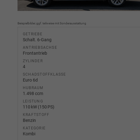
Beispielbilder, ggf. teilweise mit Sonderausstattung
GETRIEBE
Schalt. 6-Gang
ANTRIEBSACHSE
Frontantrieb
ZYLINDER
4
SCHADSTOFFKLASSE
Euro 6d
HUBRAUM
1.498 ccm
LEISTUNG
110 kW (150 PS)
KRAFTSTOFF
Benzin
KATEGORIE
Kombi