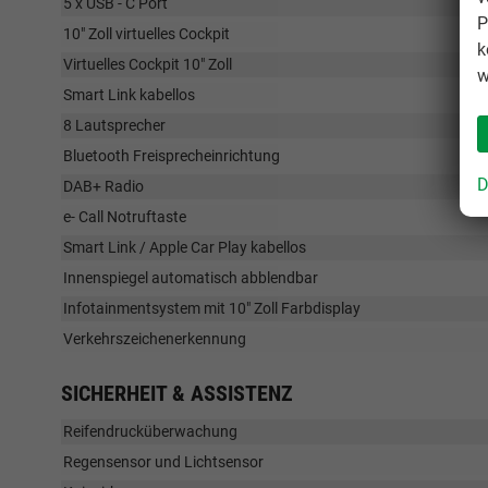
5 x USB - C Port
P
10" Zoll virtuelles Cockpit
k
Virtuelles Cockpit 10" Zoll
w
Smart Link kabellos
8 Lautsprecher
Bluetooth Freisprecheinrichtung
D
DAB+ Radio
e- Call Notruftaste
Smart Link / Apple Car Play kabellos
Innenspiegel automatisch abblendbar
Infotainmentsystem mit 10" Zoll Farbdisplay
Verkehrszeichenerkennung
SICHERHEIT & ASSISTENZ
Reifendrucküberwachung
Regensensor und Lichtsensor