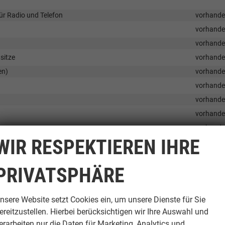
für Radio und Telefon
vorhand
vorhand
vorhand
sitze
vorhand
en)
vorhand
vorhand
vorhand
vorhand
g
vorhand
WIR RESPEKTIEREN IHRE
vorhand
vorhand
PRIVATSPHÄRE
vorhand
vorhand
nsere Website setzt Cookies ein, um unsere Dienste für Sie
ereitzustellen. Hierbei berücksichtigen wir Ihre Auswahl und
erarbeiten nur die Daten für Marketing, Analytics und