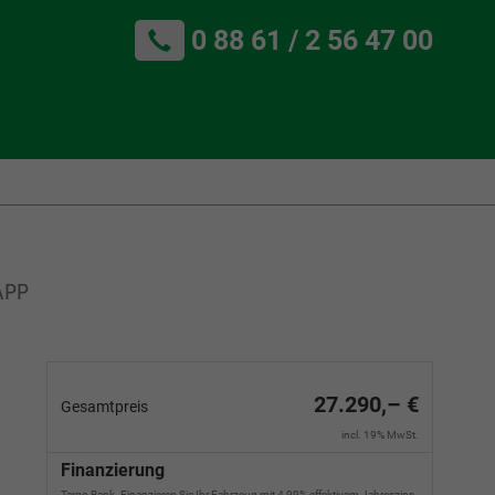
0 88 61 / 2 56 47 00
APP
27.290,– €
Gesamtpreis
incl. 19% MwSt.
Finanzierung
Targo Bank. Finanzieren Sie Ihr Fahrzeug mit 4,99% effektivem Jahreszins.