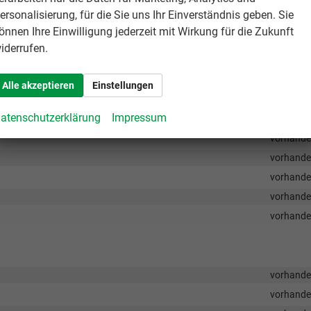
vorhand
ersonalisierung, für die Sie uns Ihr Einverständnis geben. Sie
vorhand
önnen Ihre Einwilligung jederzeit mit Wirkung für die Zukunft
vorhand
iderrufen.
vorhand
vorhand
Alle akzeptieren
Einstellungen
vorhand
atenschutzerklärung
Impressum
vorhand
vorhand
vorhand
vorhand
vorhand
vorhand
vorhand
vorhand