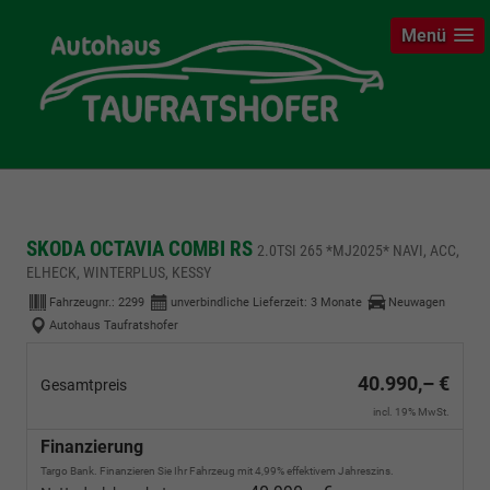
Menü
SKODA OCTAVIA COMBI RS
2.0TSI 265 *MJ2025* NAVI, ACC,
ELHECK, WINTERPLUS, KESSY
Fahrzeugnr.:
2299
unverbindliche Lieferzeit:
3 Monate
Neuwagen
Autohaus Taufratshofer
40.990,– €
Gesamtpreis
incl. 19% MwSt.
Finanzierung
Targo Bank. Finanzieren Sie Ihr Fahrzeug mit 4,99% effektivem Jahreszins.