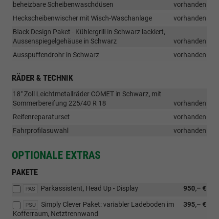
beheizbare Scheibenwaschdüsen
vorhanden
Heckscheibenwischer mit Wisch-Waschanlage
vorhanden
Black Design Paket - Kühlergrill in Schwarz lackiert,
Aussenspiegelgehäuse in Schwarz
vorhanden
Ausspuffendrohr in Schwarz
vorhanden
RÄDER & TECHNIK
18" Zoll Leichtmetallräder COMET in Schwarz, mit
Sommerbereifung 225/40 R 18
vorhanden
Reifenreparaturset
vorhanden
Fahrprofilasuwahl
vorhanden
OPTIONALE EXTRAS
PAKETE
Parkassistent, Head Up - Display
950,– €
PAS
Simply Clever Paket: variabler Ladeboden im
395,– €
PSU
Kofferraum, Netztrennwand