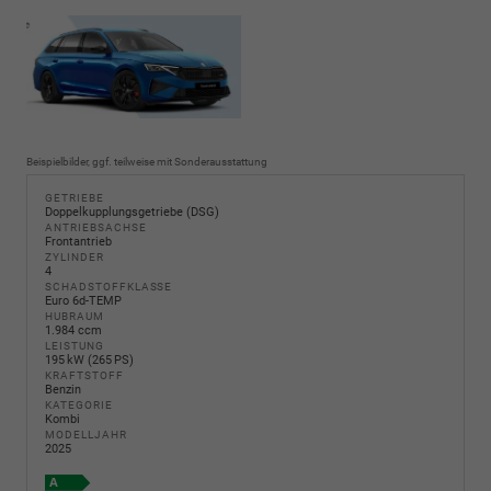
Beispielbilder, ggf. teilweise mit Sonderausstattung
GETRIEBE
Doppelkupplungsgetriebe (DSG)
ANTRIEBSACHSE
Frontantrieb
ZYLINDER
4
SCHADSTOFFKLASSE
Euro 6d-TEMP
HUBRAUM
1.984 ccm
LEISTUNG
195 kW (265 PS)
KRAFTSTOFF
Benzin
KATEGORIE
Kombi
MODELLJAHR
2025