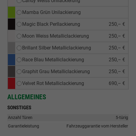
Candy Weiss Unilackierung
Mamba Grün Unilackierung
Magic Black Perllackierung
250,– €
Moon Weiss Metalliclackierung
250,– €
Brillant Silber Metalliclackierung
250,– €
Race Blau Metalliclackierung
250,– €
Graphit Grau Metalliclackierung
250,– €
Velvet Rot Metalliclackierung
690,– €
ALLGEMEINES
SONSTIGES
Anzahl Türen
5-türig
Garantieleistung
Fahrzeuggarantie vom Hersteller