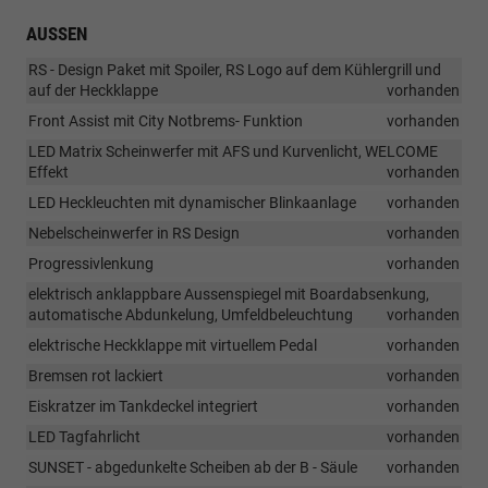
AUSSEN
RS - Design Paket mit Spoiler, RS Logo auf dem Kühlergrill und
auf der Heckklappe
vorhanden
Front Assist mit City Notbrems- Funktion
vorhanden
LED Matrix Scheinwerfer mit AFS und Kurvenlicht, WELCOME
Effekt
vorhanden
LED Heckleuchten mit dynamischer Blinkaanlage
vorhanden
Nebelscheinwerfer in RS Design
vorhanden
Progressivlenkung
vorhanden
elektrisch anklappbare Aussenspiegel mit Boardabsenkung,
automatische Abdunkelung, Umfeldbeleuchtung
vorhanden
elektrische Heckklappe mit virtuellem Pedal
vorhanden
Bremsen rot lackiert
vorhanden
Eiskratzer im Tankdeckel integriert
vorhanden
LED Tagfahrlicht
vorhanden
SUNSET - abgedunkelte Scheiben ab der B - Säule
vorhanden