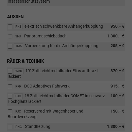
Insassenschutzsystem
AUSSEN
elektrisch schwenkbare Anhängerkupplung
950,– €
PK1
Panoramaschiebedach
1.300,– €
3FU
Vorbereitung für die Amhängerkupplung
205,– €
1M5
RÄDER & TECHNIK
19" Zoll Leichtmetallräder Elias anthrazit
870,– €
W8R
lackiert
DCC Adaptives Fahrwerk
915,– €
PFF
18 Zoll Leichtmetallräder COMET in schwarz
100,– €
PJG
Hochglanz lackiert
Reserverad mit Wagenheber und
150,– €
PJC
Boardwerkzeug
Standheizung
1.300,– €
PHC