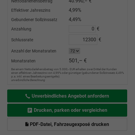
40.990,– €
Nettodarlehensbetrag
4,99%
Effektiver Jahreszins
4,49%
Gebundener Sollzinssatz
€
Anzahlung
€
Schlussrate
Anzahl der Monatsraten
501,– €
Monatsraten
Bei einem Nettodarlehensbetrag von 5.000,- EUR erhalten zwei Drittel der Kunden
einen effektiven Jahreszins von 4,99% oder günstiger (gebundener Sollzinssatz 4,49%
p.a. inkl. eines Bearbeitungsentgelts).
unverbindliche Berechnung
Unverbindliches Angebot anfordern
Drucken, parken oder vergleichen
PDF-Datei, Fahrzeugexposé drucken