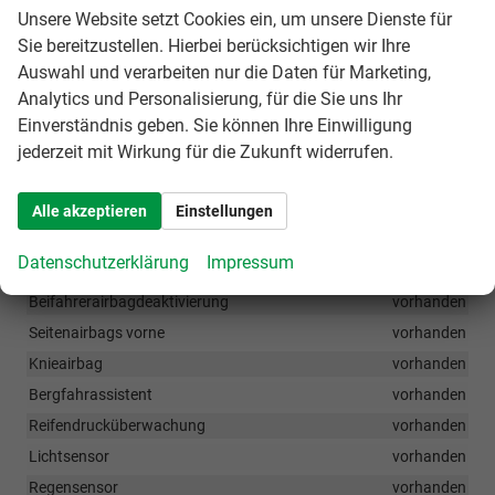
Smart Link kabellos
vorhanden
Unsere Website setzt Cookies ein, um unsere Dienste für
Sie bereitzustellen. Hierbei berücksichtigen wir Ihre
DAB Radio
vorhanden
Auswahl und verarbeiten nur die Daten für Marketing,
Sportsitze vorne
vorhanden
Analytics und Personalisierung, für die Sie uns Ihr
Soundbox
vorhanden
Einverständnis geben. Sie können Ihre Einwilligung
jederzeit mit Wirkung für die Zukunft widerrufen.
SICHERHEIT & ASSISTENZ
ESP /ESS, ABS, EBV, MSR, EDS, HBA, DSR, ESBS, XDS
Alle akzeptieren
Einstellungen
vorhanden
Multikolosionsbremse
vorhanden
Datenschutzerklärung
Impressum
Airbag für Fahrer und Beifahrer mit
Beifahrerairbagdeaktivierung
vorhanden
Seitenairbags vorne
vorhanden
Knieairbag
vorhanden
Bergfahrassistent
vorhanden
Reifendrucküberwachung
vorhanden
Lichtsensor
vorhanden
Regensensor
vorhanden