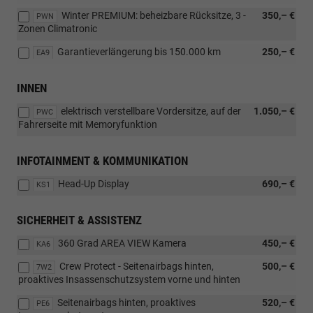
Winter PREMIUM: beheizbare Rücksitze, 3 -
350,– €
PWN
Zonen Climatronic
Garantieverlängerung bis 150.000 km
250,– €
EA9
INNEN
elektrisch verstellbare Vordersitze, auf der
1.050,– €
PWC
Fahrerseite mit Memoryfunktion
INFOTAINMENT & KOMMUNIKATION
Head-Up Display
690,– €
KS1
SICHERHEIT & ASSISTENZ
360 Grad AREA VIEW Kamera
450,– €
KA6
Crew Protect - Seitenairbags hinten,
500,– €
7W2
proaktives Insassenschutzsystem vorne und hinten
Seitenairbags hinten, proaktives
520,– €
PE6