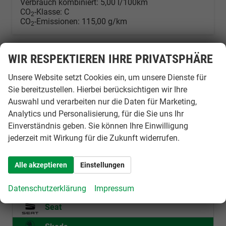
Verbrauch kombiniert:
5,00 l/100km
CO
-Klasse:
C
2
CO
-Emissionen:
115,00 g/km
2
Datensätze pro Seite:
WIR RESPEKTIEREN IHRE PRIVATSPHÄRE
10
20
50
100
250
Unsere Website setzt Cookies ein, um unsere Dienste für
Sie bereitzustellen. Hierbei berücksichtigen wir Ihre
Seiten:
Auswahl und verarbeiten nur die Daten für Marketing,
1
2
3
Analytics und Personalisierung, für die Sie uns Ihr
Einverständnis geben. Sie können Ihre Einwilligung
jederzeit mit Wirkung für die Zukunft widerrufen.
Cupra
Alle akzeptieren
Einstellungen
Ford
LMC
Datenschutzerklärung
Impressum
Seat