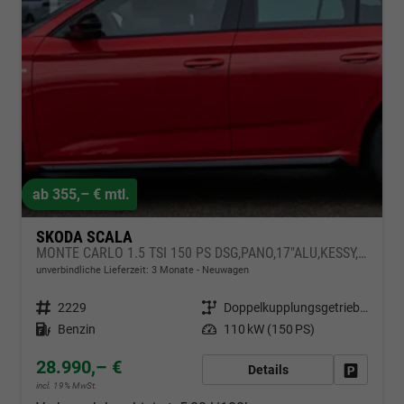
ab 355,– € mtl.
SKODA SCALA
MONTE CARLO 1.5 TSI 150 PS DSG,PANO,17"ALU,KESSY,WINTERPAKET,KAMERA, NAVIAPP
unverbindliche Lieferzeit:
3 Monate
Neuwagen
Fahrzeugnr.
2229
Getriebe
Doppelkupplungsgetriebe (DSG)
Kraftstoff
Benzin
Leistung
110 kW (150 PS)
28.990,– €
Details
Drucken, 
incl. 19% MwSt.