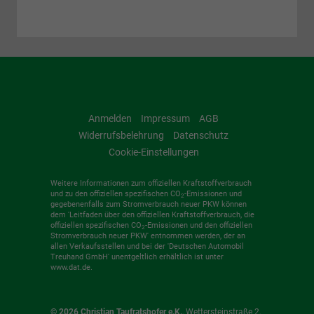
Anmelden
Impressum
AGB
Widerrufsbelehrung
Datenschutz
Cookie-Einstellungen
Weitere Informationen zum offiziellen Kraftstoffverbrauch
und zu den offiziellen spezifischen CO
-Emissionen und
2
gegebenenfalls zum Stromverbrauch neuer PKW können
dem 'Leitfaden über den offiziellen Kraftstoffverbrauch, die
offiziellen spezifischen CO
-Emissionen und den offiziellen
2
Stromverbrauch neuer PKW' entnommen werden, der an
allen Verkaufsstellen und bei der 'Deutschen Automobil
Treuhand GmbH' unentgeltlich erhältlich ist unter
www.dat.de.
© 2026
Christian Taufratshofer e.K.
,
Wettersteinstraße 2
,