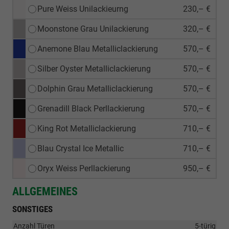
Pure Weiss Unilackieurng
230,– €
Moonstone Grau Unilackierung
320,– €
Anemone Blau Metalliclackierung
570,– €
Silber Oyster Metalliclackierung
570,– €
Dolphin Grau Metalliclackierung
570,– €
Grenadill Black Perllackierung
570,– €
King Rot Metalliclackierung
710,– €
Blau Crystal Ice Metallic
710,– €
Oryx Weiss Perllackierung
950,– €
ALLGEMEINES
SONSTIGES
Anzahl Türen
5-türig