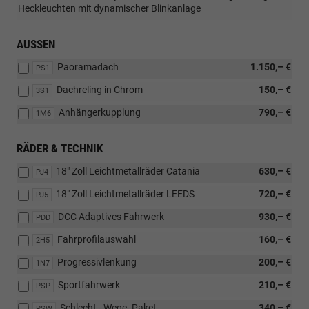
Heckleuchten mit dynamischer Blinkanlage
AUSSEN
Paoramadach
1.150,– €
PS1
Dachreling in Chrom
150,– €
3S1
Anhängerkupplung
790,– €
1M6
RÄDER & TECHNIK
18" Zoll Leichtmetallräder Catania
630,– €
PJ4
18" Zoll Leichtmetallräder LEEDS
720,– €
PJ5
DCC Adaptives Fahrwerk
930,– €
PDD
Fahrprofilauswahl
160,– €
2H5
Progressivlenkung
200,– €
1N7
Sportfahrwerk
210,– €
PSP
Schlecht - Wege- Paket
340,– €
PSW