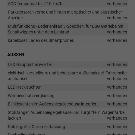
ACC Tempomat bis 210 km/h
vorhanden
Parksensoren vorne und hinten mit optischer und akustischer
Anzeige
vorhanden
Multifunktions - Lederlenkrad 3-Speichen, für DSG Getriebe mit
Schaltwippen unter dem Lenkrad
vorhanden
kabelloses Laden des Smartphones
vorhanden
AUSSEN
LED Hauptscheinwerfer
vorhanden
elektrisch verstellbare und beheizbare Außenspiegel, Fahrerseite
asphärisch
vorhanden
LED Heckleuchten
vorhanden
Wärmeschutzverglasung
vorhanden
Blinkleuchten im Außenspiegelgehäuse integriert
vorhanden
Stoßfänger, Außenspiegelgehäuse und Türgriffe in Wagenfarbe
lackiert
vorhanden
Kühlergrill in Chromeinfassung
vorhanden
Dachreling Schwarz
vorhanden