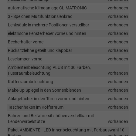
automatische Klimaanlage CLIMATRONIC
vorhanden
3 - Speichen Multifunktionslenkrad
vorhanden
Lenksäule in mehrere Positionen verstellbar
vorhanden
elektrische Fensterheber vorne und hinten
vorhanden
Becherhalter vorne
vorhanden
Rücksitzlehne geteilt und klappbar
vorhanden
Leselampen vorne
vorhanden
Ambientenbeleuchtung PLUS mit 30 Farben,
Fussraumbeleuchtung
vorhanden
Kofferraumbeleuchtung
vorhanden
Make-Up Spiegel in den Sonnenblenden
vorhanden
Ablagefächer in den Türen vorne und hinten
vorhanden
Taschenhaken im Kofferraum
vorhanden
Fahrer- und Beifahrersitz höhenverstellbar mit
Lendenwirbelstütze
vorhanden
Paket AMBIENTE - LED Innenbeleuchtung mit Farbauswahl 10
Farben
vorhanden