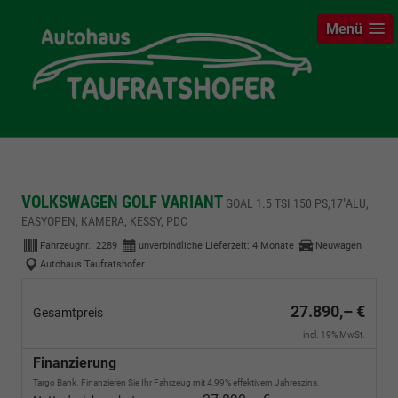
Menü
VOLKSWAGEN GOLF VARIANT
GOAL 1.5 TSI 150 PS,17"ALU,
EASYOPEN, KAMERA, KESSY, PDC
Fahrzeugnr.:
2289
unverbindliche Lieferzeit:
4 Monate
Neuwagen
Autohaus Taufratshofer
27.890,– €
Gesamtpreis
incl. 19% MwSt.
Finanzierung
Targo Bank. Finanzieren Sie Ihr Fahrzeug mit 4,99% effektivem Jahreszins.