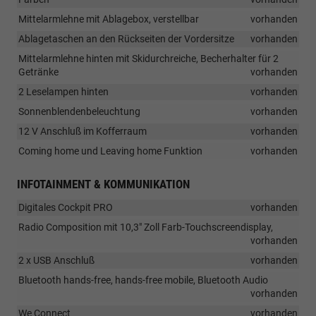
Mittelarmlehne mit Ablagebox, verstellbar
vorhanden
Ablagetaschen an den Rückseiten der Vordersitze
vorhanden
Mittelarmlehne hinten mit Skidurchreiche, Becherhalter für 2
Getränke
vorhanden
2 Leselampen hinten
vorhanden
Sonnenblendenbeleuchtung
vorhanden
12 V Anschluß im Kofferraum
vorhanden
Coming home und Leaving home Funktion
vorhanden
INFOTAINMENT & KOMMUNIKATION
Digitales Cockpit PRO
vorhanden
Radio Composition mit 10,3" Zoll Farb-Touchscreendisplay,
vorhanden
2 x USB Anschluß
vorhanden
Bluetooth hands-free, hands-free mobile, Bluetooth Audio
vorhanden
We Connect
vorhanden