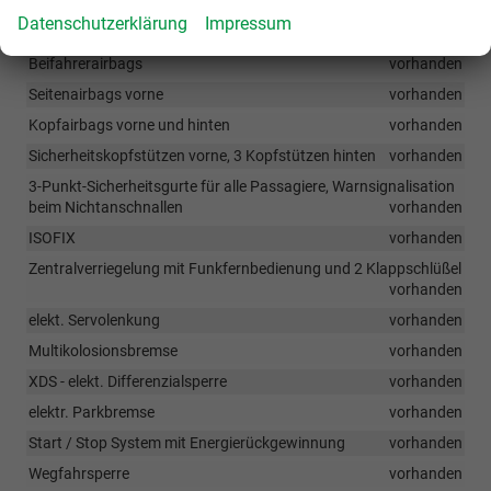
ASR, EDS, MSR
vorhanden
Datenschutzerklärung
Impressum
Fahrer- und Beifahrerairbag mit Deaktivierung des
Beifahrerairbags
vorhanden
Seitenairbags vorne
vorhanden
Kopfairbags vorne und hinten
vorhanden
Sicherheitskopfstützen vorne, 3 Kopfstützen hinten
vorhanden
3-Punkt-Sicherheitsgurte für alle Passagiere, Warnsignalisation
beim Nichtanschnallen
vorhanden
ISOFIX
vorhanden
Zentralverriegelung mit Funkfernbedienung und 2 Klappschlüßel
vorhanden
elekt. Servolenkung
vorhanden
Multikolosionsbremse
vorhanden
XDS - elekt. Differenzialsperre
vorhanden
elektr. Parkbremse
vorhanden
Start / Stop System mit Energierückgewinnung
vorhanden
Wegfahrsperre
vorhanden