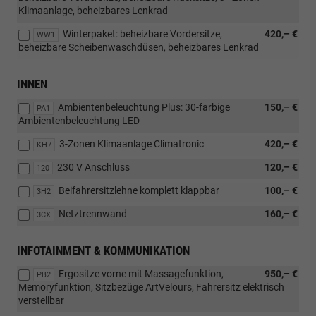
Klimaanlage, beheizbares Lenkrad
Winterpaket: beheizbare Vordersitze,
420,– €
WW1
beheizbare Scheibenwaschdüsen, beheizbares Lenkrad
INNEN
Ambientenbeleuchtung Plus: 30-farbige
150,– €
PA1
Ambientenbeleuchtung LED
3-Zonen Klimaanlage Climatronic
420,– €
KH7
230 V Anschluss
120,– €
120
Beifahrersitzlehne komplett klappbar
100,– €
3H2
Netztrennwand
160,– €
3CX
INFOTAINMENT & KOMMUNIKATION
Ergositze vorne mit Massagefunktion,
950,– €
PB2
Memoryfunktion, Sitzbezüge ArtVelours, Fahrersitz elektrisch
verstellbar