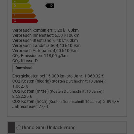
Verbrauch kombiniert:
5,20 l/100km
Verbrauch Innenstadt:
6,50 l/100km
Verbrauch Stadtrand:
6,40 l/100km
Verbrauch Landstraße:
4,40 l/100km
Verbrauch Autobahn:
4,60 l/100km
CO
-Emissionen:
118,00 g/km
2
CO
-Klasse:
D
2
Download
Energiekosten bei 15.000 km pro Jahr:
1.360,32 €
CO2 Kosten (niedrig)
:
(Kosten Durchschnitt 10 Jahre)
1.062,- €
CO2 Kosten (mittel)
:
(Kosten Durchschnitt 10 Jahre)
2.522,25 €
CO2 Kosten (hoch)
:
3.894,- €
(Kosten Durchschnitt 10 Jahre)
Jahressteuer:
77,- €
Urano Grau Unilackierung