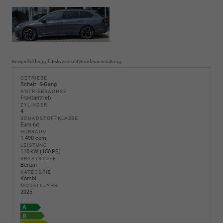
Beispielbilder, ggf. teilweise mit Sonderausstattung
GETRIEBE
Schalt. 6-Gang
ANTRIEBSACHSE
Frontantrieb
ZYLINDER
4
SCHADSTOFFKLASSE
Euro 6d
HUBRAUM
1.490 ccm
LEISTUNG
110 kW (150 PS)
KRAFTSTOFF
Benzin
KATEGORIE
Kombi
MODELLJAHR
2025