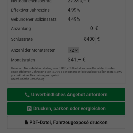
27.890,– €
Nettodarlehensbetrag
4,99%
Effektiver Jahreszins
4,49%
Gebundener Sollzinssatz
€
Anzahlung
€
Schlussrate
Anzahl der Monatsraten
341,– €
Monatsraten
Bei einem Nettodarlehensbetrag von 5.000,- EUR erhalten zwei Drittel der Kunden
einen effektiven Jahreszins von 4,99% oder günstiger (gebundener Sollzinssatz 4,49%
p.a. inkl. eines Bearbeitungsentgelts).
unverbindliche Berechnung
Unverbindliches Angebot anfordern
Drucken, parken oder vergleichen
PDF-Datei, Fahrzeugexposé drucken