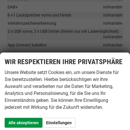
DAB+
vorhanden
6 +1 Lautsprecher vorne und hinten
vorhanden
Verkehrszeichenerkennung
vorhanden
2 x USB vorne, 2 x USB hinten (hinten nur mit Lademöglichkeit)
vorhanden
App Connect kabellos
vorhanden
SICHERHEIT & ASSISTENZ
WIR RESPEKTIEREN IHRE PRIVATSPHÄRE
elektrisch anklappbare Aussenspiegel
vorhanden
Unsere Website setzt Cookies ein, um unsere Dienste für
City Notbremsfunktion
vorhanden
Sie bereitzustellen. Hierbei berücksichtigen wir Ihre
Front Assist
vorhanden
Auswahl und verarbeiten nur die Daten für Marketing,
Spurhalteassistent
vorhanden
Analytics und Personalisierung, für die Sie uns Ihr
Einverständnis geben. Sie können Ihre Einwilligung
Müdigkeitserkennung
vorhanden
jederzeit mit Wirkung für die Zukunft widerrufen.
Emergency Call Notruftaste
vorhanden
ESC/ ESP
vorhanden
Alle akzeptieren
Einstellungen
ABS mit EBV
vorhanden