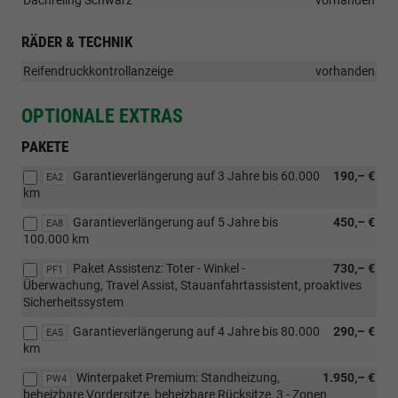
RÄDER & TECHNIK
Reifendruckkontrollanzeige
vorhanden
OPTIONALE EXTRAS
PAKETE
Garantieverlängerung auf 3 Jahre bis 60.000
190,– €
EA2
km
Garantieverlängerung auf 5 Jahre bis
450,– €
EA8
100.000 km
Paket Assistenz: Toter - Winkel -
730,– €
PF1
Überwachung, Travel Assist, Stauanfahrtassistent, proaktives
Sicherheitssystem
Garantieverlängerung auf 4 Jahre bis 80.000
290,– €
EA5
km
Winterpaket Premium: Standheizung,
1.950,– €
PW4
beheizbare Vordersitze, beheizbare Rücksitze, 3 - Zonen