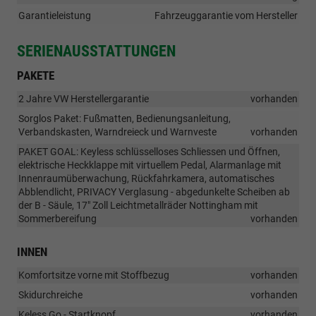
Garantieleistung
Fahrzeuggarantie vom Hersteller
SERIENAUSSTATTUNGEN
PAKETE
2 Jahre VW Herstellergarantie
vorhanden
Sorglos Paket: Fußmatten, Bedienungsanleitung,
Verbandskasten, Warndreieck und Warnveste
vorhanden
PAKET GOAL: Keyless schlüsselloses Schliessen und Öffnen,
elektrische Heckklappe mit virtuellem Pedal, Alarmanlage mit
Innenraumüberwachung, Rückfahrkamera, automatisches
Abblendlicht, PRIVACY Verglasung - abgedunkelte Scheiben ab
der B - Säule, 17" Zoll Leichtmetallräder Nottingham mit
Sommerbereifung
vorhanden
INNEN
Komfortsitze vorne mit Stoffbezug
vorhanden
Skidurchreiche
vorhanden
Keless Go - Startknopf
vorhanden