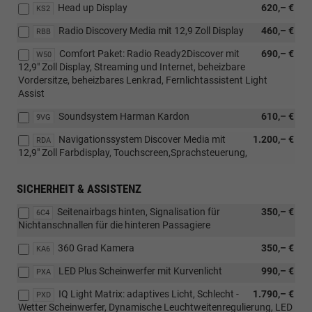
Head up Display
620,– €
KS2
Radio Discovery Media mit 12,9 Zoll Display
460,– €
RBB
Comfort Paket: Radio Ready2Discover mit
690,– €
W50
12,9" Zoll Display, Streaming und Internet, beheizbare
Vordersitze, beheizbares Lenkrad, Fernlichtassistent Light
Assist
Soundsystem Harman Kardon
610,– €
9VG
Navigationssystem Discover Media mit
1.200,– €
RDA
12,9" Zoll Farbdisplay, Touchscreen,Sprachsteuerung,
SICHERHEIT & ASSISTENZ
Seitenairbags hinten, Signalisation für
350,– €
6C4
Nichtanschnallen für die hinteren Passagiere
360 Grad Kamera
350,– €
KA6
LED Plus Scheinwerfer mit Kurvenlicht
990,– €
PXA
IQ Light Matrix: adaptives Licht, Schlecht -
1.790,– €
PXD
Wetter Scheinwerfer, Dynamische Leuchtweitenregulierung, LED