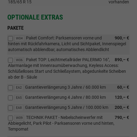
185/65 R 15
vorhanden
OPTIONALE EXTRAS
PAKETE
Paket Comfort: Parksensoren vorne und
900,– €
W04
hinten mit Rückfahrkamera, Licht und Sichtpaket, Innenspiegel
automatisch abblendbar, automatisches Abblendlicht
Paket TOP: Leichtmetallräder PALERMO 16",
890,– €
W06
Alarmanlage mit Innenraumüberwachung, Keyless Access:
Schlüßelloses Start und Schließsystem, abgedunkelte Scheiben
ab der B - Säule
Garantieverlängerung 3 Jahre / 60.000 km
60,– €
EA2
Garantieverlängerung 4 Jahre / 80.000 km
120,– €
EA5
Garantieverlängerung 5 Jahre / 100.000 km
200,– €
EA8
TECHNIK PAKET - Nebelscheinwerfer mit
790,– €
W09
Abbiegelicht, Park Pilot - Parksensoren vorne und hinten,
Tempomat