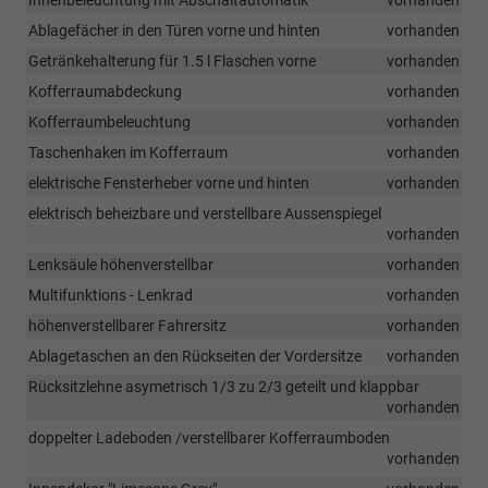
Innenbeleuchtung mit Abschaltautomatik
vorhanden
Ablagefächer in den Türen vorne und hinten
vorhanden
Getränkehalterung für 1.5 l Flaschen vorne
vorhanden
Kofferraumabdeckung
vorhanden
Kofferraumbeleuchtung
vorhanden
Taschenhaken im Kofferraum
vorhanden
elektrische Fensterheber vorne und hinten
vorhanden
elektrisch beheizbare und verstellbare Aussenspiegel
vorhanden
Lenksäule höhenverstellbar
vorhanden
Multifunktions - Lenkrad
vorhanden
höhenverstellbarer Fahrersitz
vorhanden
Ablagetaschen an den Rückseiten der Vordersitze
vorhanden
Rücksitzlehne asymetrisch 1/3 zu 2/3 geteilt und klappbar
vorhanden
doppelter Ladeboden /verstellbarer Kofferraumboden
vorhanden