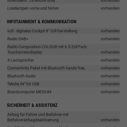
Innendekor "Limesone Grey"
vorhanden
Leselampen vorne und hinten
vorhanden
INFOTAINMENT & KOMMUNIKATION
voll - digitales Cockpit 8" Zoll Darstellung
vorhanden
Radio DAB+
vorhanden
Radio Composition COLOUR mit 6.5 Zoll Farb-
Touchscreendisplay
vorhanden
4 Lautsprecher
vorhanden
Connectivity Paket mit Bluetooth hands free,
vorhanden
Bluetooth Audio
vorhanden
"Media IN" für USB
vorhanden
Boardcomputer MEDIUM
vorhanden
SICHERHEIT & ASSISTENZ
Airbag für Fahrer und Beifahrer mit
Beifahrerairbagdeaktivierung
vorhanden