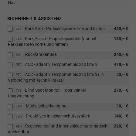
Navi
SICHERHEIT & ASSISTENZ
Park Pilot - Parksensoren vorne und hinten
420,– €
7X2
Park Assist - Einparkassistent (nur mit
130,– €
7X5
Parksensoren vorne und hinten)
Rückfahrkamera
240,– €
KA1
ACC - adaptiv Tempomat bis 210 km/h
470,– €
PF2
ACC - adaptiv Tempomat bis 210 km/h ( in
50,– €
PF2
Verbinding mit Technik Paket)
Blind Spot Monitor - Toter Winkel
270,– €
7Y8
Überwachung
Müdigkeitserkennung
30,– €
EM1
Proaktives Insassenschutzsystem
140,– €
7W2
Regensensor und Innenspiegel automatisch
220,– €
PLA
abblendbar