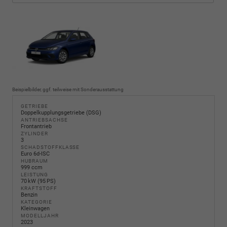
Beispielbilder, ggf. teilweise mit Sonderausstattung
GETRIEBE
Doppelkupplungsgetriebe (DSG)
ANTRIEBSACHSE
Frontantrieb
ZYLINDER
3
SCHADSTOFFKLASSE
Euro 6d-ISC
HUBRAUM
999 ccm
LEISTUNG
70 kW (95 PS)
KRAFTSTOFF
Benzin
KATEGORIE
Kleinwagen
MODELLJAHR
2023