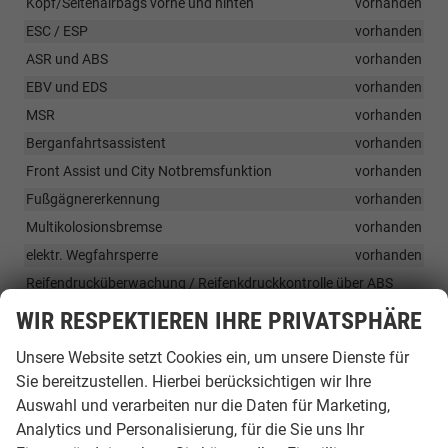
Kopf/Seitenairbags vorne und hinten
vorhanden
ESC / ESP
vorhanden
ASR und ABS
vorhanden
EBV und EDS
vorhanden
MSR
vorhanden
Berganfahrtsassistent
vorhanden
Front Assist und City Notbremsfunktion
vorhanden
Fußgägnererkennung
vorhanden
Multikolosionsbremse
vorhanden
elektr. Wegfahrsperre
vorhanden
Reifendrucküberwachung / Reifenkdruckkontrolle über ABS
System
vorhanden
WIR RESPEKTIEREN IHRE PRIVATSPHÄRE
elektrom. Servolenkung, Geschwindigkeitsabhängig
vorhanden
Unsere Website setzt Cookies ein, um unsere Dienste für
BlueMotion System mit Energierückgewinnung (Start / Stop
System)
vorhanden
Sie bereitzustellen. Hierbei berücksichtigen wir Ihre
Auswahl und verarbeiten nur die Daten für Marketing,
Coming und Leaving Home Funktion
vorhanden
Analytics und Personalisierung, für die Sie uns Ihr
Zentralverriegelung mit Funkfernbedienung und 2