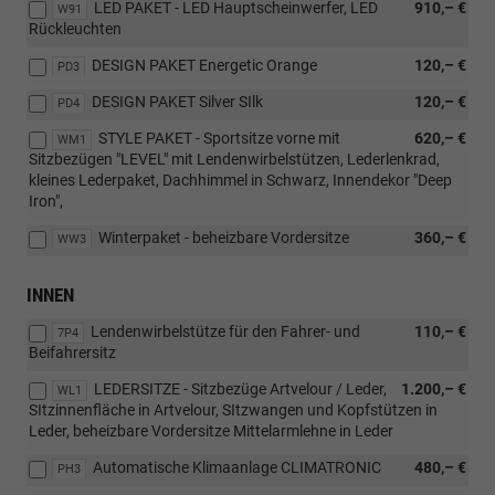
LED PAKET - LED Hauptscheinwerfer, LED
910,– €
W91
Rückleuchten
DESIGN PAKET Energetic Orange
120,– €
PD3
DESIGN PAKET Silver SIlk
120,– €
PD4
STYLE PAKET - Sportsitze vorne mit
620,– €
WM1
Sitzbezügen "LEVEL" mit Lendenwirbelstützen, Lederlenkrad,
kleines Lederpaket, Dachhimmel in Schwarz, Innendekor "Deep
Iron",
Winterpaket - beheizbare Vordersitze
360,– €
WW3
INNEN
Lendenwirbelstütze für den Fahrer- und
110,– €
7P4
Beifahrersitz
LEDERSITZE - Sitzbezüge Artvelour / Leder,
1.200,– €
WL1
SItzinnenfläche in Artvelour, SItzwangen und Kopfstützen in
Leder, beheizbare Vordersitze Mittelarmlehne in Leder
Automatische Klimaanlage CLIMATRONIC
480,– €
PH3