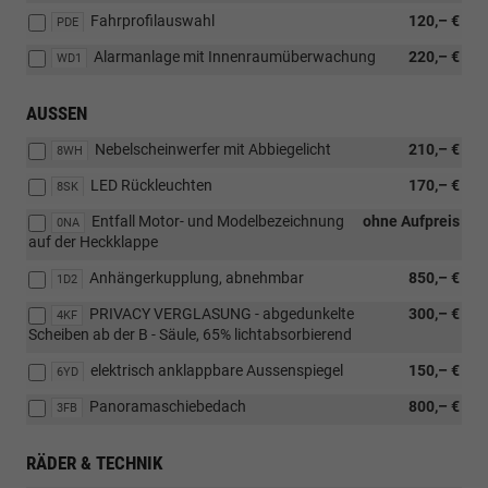
Fahrprofilauswahl
120,– €
PDE
Alarmanlage mit Innenraumüberwachung
220,– €
WD1
AUSSEN
Nebelscheinwerfer mit Abbiegelicht
210,– €
8WH
LED Rückleuchten
170,– €
8SK
Entfall Motor- und Modelbezeichnung
ohne Aufpreis
0NA
auf der Heckklappe
Anhängerkupplung, abnehmbar
850,– €
1D2
PRIVACY VERGLASUNG - abgedunkelte
300,– €
4KF
Scheiben ab der B - Säule, 65% lichtabsorbierend
elektrisch anklappbare Aussenspiegel
150,– €
6YD
Panoramaschiebedach
800,– €
3FB
RÄDER & TECHNIK