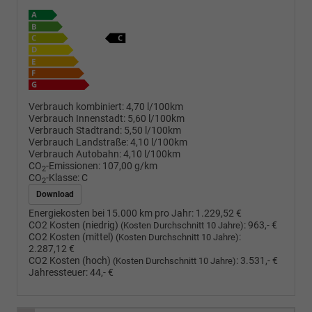
Verbrauch kombiniert:
4,70 l/100km
Verbrauch Innenstadt:
5,60 l/100km
Verbrauch Stadtrand:
5,50 l/100km
Verbrauch Landstraße:
4,10 l/100km
Verbrauch Autobahn:
4,10 l/100km
CO
-Emissionen:
107,00 g/km
2
CO
-Klasse:
C
2
Download
Energiekosten bei 15.000 km pro Jahr:
1.229,52 €
CO2 Kosten (niedrig)
:
963,- €
(Kosten Durchschnitt 10 Jahre)
CO2 Kosten (mittel)
:
(Kosten Durchschnitt 10 Jahre)
2.287,12 €
CO2 Kosten (hoch)
:
3.531,- €
(Kosten Durchschnitt 10 Jahre)
Jahressteuer:
44,- €