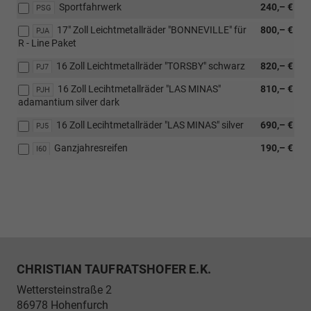
Sportfahrwerk
240,– €
PSG
17" Zoll Leichtmetallräder "BONNEVILLE" für
800,– €
PJA
R - Line Paket
16 Zoll Leichtmetallräder "TORSBY" schwarz
820,– €
PJ7
16 Zoll Lecihtmetallräder "LAS MINAS"
810,– €
PJH
adamantium silver dark
16 Zoll Lecihtmetallräder "LAS MINAS" silver
690,– €
PJ5
Ganzjahresreifen
190,– €
I60
CHRISTIAN TAUFRATSHOFER E.K.
Wettersteinstraße 2
86978
Hohenfurch