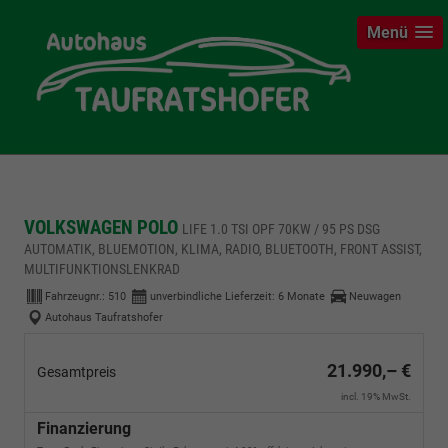
Menü
VOLKSWAGEN POLO
LIFE 1.0 TSI OPF 70KW / 95 PS DSG
AUTOMATIK, BLUEMOTION, KLIMA, RADIO, BLUETOOTH, FRONT ASSIST,
MULTIFUNKTIONSLENKRAD
Fahrzeugnr.:
510
unverbindliche Lieferzeit:
6 Monate
Neuwagen
Autohaus Taufratshofer
21.990,– €
Gesamtpreis
incl. 19% MwSt.
Finanzierung