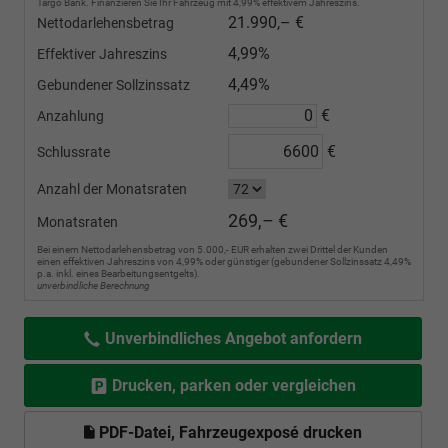
Targo Bank. Finanzieren Sie Ihr Fahrzeug mit 4,99% effektivem Jahreszins.
21.990,– €
Nettodarlehensbetrag
4,99%
Effektiver Jahreszins
4,49%
Gebundener Sollzinssatz
€
Anzahlung
€
Schlussrate
Anzahl der Monatsraten
269,– €
Monatsraten
Bei einem Nettodarlehensbetrag von 5.000,- EUR erhalten zwei Drittel der Kunden
einen effektiven Jahreszins von 4,99% oder günstiger (gebundener Sollzinssatz 4,49%
p.a. inkl. eines Bearbeitungsentgelts).
unverbindliche Berechnung
Unverbindliches Angebot anfordern
Drucken, parken oder vergleichen
PDF-Datei, Fahrzeugexposé drucken