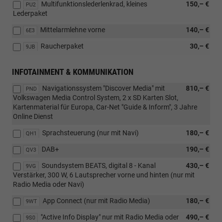
Multifunktionslederlenkrad, kleines
150,– €
PU2
Lederpaket
Mittelarmlehne vorne
140,– €
6E3
Raucherpaket
30,– €
9JB
INFOTAINMENT & KOMMUNIKATION
Navigationssystem "Discover Media" mit
810,– €
PND
Volkswagen Media Control System, 2 x SD Karten Slot,
Kartenmaterial für Europa, Car-Net "Guide & Inform", 3 Jahre
Online Dienst
Sprachsteuerung (nur mit Navi)
180,– €
QH1
DAB+
190,– €
QV3
Soundsystem BEATS, digital 8 - Kanal
430,– €
9VG
Verstärker, 300 W, 6 Lautsprecher vorne und hinten (nur mit
Radio Media oder Navi)
App Connect (nur mit Radio Media)
180,– €
9WT
"Active Info Display" nur mit Radio Media oder
490,– €
9S0