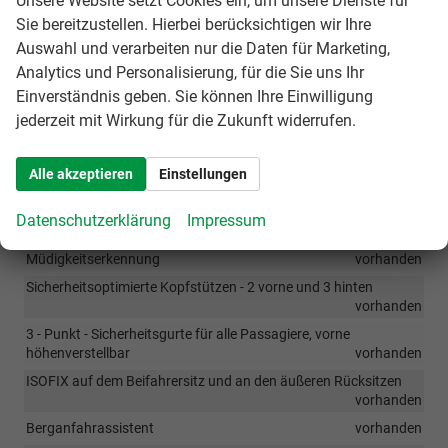
Unsere Website setzt Cookies ein, um unsere Dienste für
Airbag für Fahrer und Beifahrer mit Deaktivierung des
Sie bereitzustellen. Hierbei berücksichtigen wir Ihre
Beifahrerairbags, Seitenairbags vorne, Kopfairbags vorne und
hitnen
vorhanden
Auswahl und verarbeiten nur die Daten für Marketing,
Analytics und Personalisierung, für die Sie uns Ihr
Airbag zwischen Fahrer- und Beifahrer
vorhanden
Einverständnis geben. Sie können Ihre Einwilligung
ESC / ESP und ABS
vorhanden
jederzeit mit Wirkung für die Zukunft widerrufen.
EBV, ASR, EDS und MSR
vorhanden
Notbremsassistent mit Fußgängererkennung und City
Alle akzeptieren
Einstellungen
Notbremsfunktion
vorhanden
Lane Assist - Spurhalteassistent
vorhanden
Datenschutzerklärung
Impressum
eCall - Notruftaste
vorhanden
Müdigkeitserkennung
vorhanden
Sicherheitsoptimierte Kopfstützen - 2 vorne und 3 hinten
vorhanden
3 - Punkt - Sicherheitsgurte für alle Passagiere, vorne
höhenverstellbar
vorhanden
ISOFIX auf dem Beifahrersitz und an den äußeren Rücksitzen
vorhanden
Berganfahrassistent
vorhanden