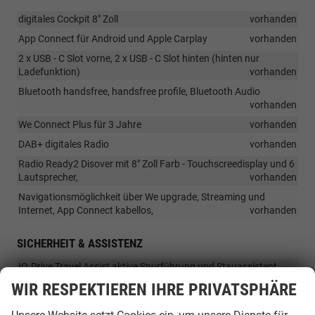
digitales Cockpit 8" Zoll
vorhanden
App Connect für Android und Apple Carplay
vorhanden
2 x USB - C Slot vorne, 2 x USB - C Slot hinten (hinten nur
Ladefunktion)
vorhanden
Bluetooth handsfree, handsfree profile, Bluetooth Audio
vorhanden
We Connect Plus für 3 Jahre
vorhanden
DAB+ digitales Radio
vorhanden
Radio Ready2 Disover mit 8" Zoll Farb - Touchscreedisplay und 6
Lautsprecher,
vorhanden
Navigationsmöglichkeit über We upgrade, Streaming und
Internet, App Connect kabellos,
vorhanden
SICHERHEIT & ASSISTENZ
IQ.Drive Travel Assist aktive Spurführung und Stauassistent
vorhanden
WIR RESPEKTIEREN IHRE PRIVATSPHÄRE
ACC - adaptives Tempomat
vorhanden