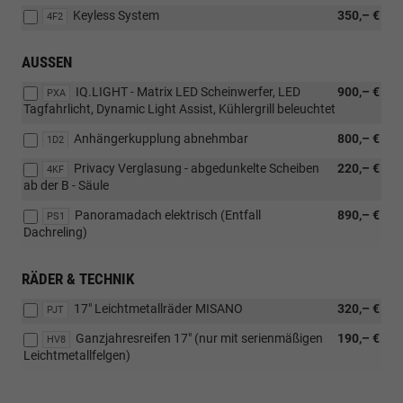
Keyless System
350,– €
4F2
AUSSEN
IQ.LIGHT - Matrix LED Scheinwerfer, LED
900,– €
PXA
Tagfahrlicht, Dynamic Light Assist, Kühlergrill beleuchtet
Anhängerkupplung abnehmbar
800,– €
1D2
Privacy Verglasung - abgedunkelte Scheiben
220,– €
4KF
ab der B - Säule
Panoramadach elektrisch (Entfall
890,– €
PS1
Dachreling)
RÄDER & TECHNIK
17" Leichtmetallräder MISANO
320,– €
PJT
Ganzjahresreifen 17" (nur mit serienmäßigen
190,– €
HV8
Leichtmetallfelgen)